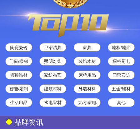
陶瓷瓷砖
卫浴洁具
家具
地板/地面
门窗/楼梯
照明灯饰
装饰木材
橱柜厨电
墙顶饰材
家纺布艺
床垫用品
门禁安防
智能/定制
建筑材料
外墙材料
五金/辅材
生活用品
水电管材
大/小家电
其他
品牌资讯