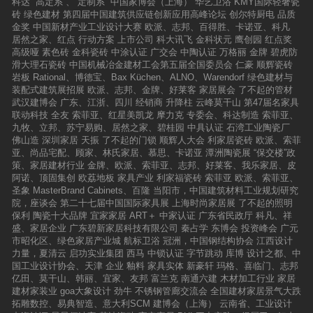
科达
“高定系”、“定制系”
中国家博会（上海）
华艺卫浴
KMY国际轻奢瓷
砖
绿色建材
第四届中国建筑供应链创新应用高峰论坛
创尔特厨电
品质
金奖
中国新材产业工业设计大赛
欧派、志邦、百得胜、卡诺亚、科凡
居然之家、红点
行动方案
上市公司
科大讯飞
金科状元
鹰创园
红点奖
高级哑
素色砖
金科瓷砖
中涂认证
广交会
中陶认证
万格丽
金牌
碧虎防
滑大理石瓷砖
中国机械冶金建材工会第五届全国委员会
仁豪
顺辉瓷砖
岩板
Rational、博德宝、Bax Küchen、ALNO、Warendorf
绿色建材与
装配式建筑展招展
欧派、志邦、金牌、好莱客
家居展会
了不起的管材
武汉建博会
广东、江浙、四川
经销商
升降柱
云峰莫干山
第47届名家具
联动科技
全友
索菲亚、红星美凯龙
摩力克
专委会、科达制造
索菲亚、
九牧、立邦、苏宁易购、居然之家、碧桂园
中具认证
石湾工业陶瓷厂
佛山造
深圳家居
天振
了不起的门锁
顺辉人大会
利家居瓷砖
欧派、索菲
亚、尚品宅配、顾家、林氏家居、慕思、卡诺亚
潭洲陶瓷展
“保交楼”政
策、家居建材行业
金牌、欧派、索菲亚、志邦、好莱客、我乐家居、皮
阿诺、顶固集创
欧荔地板
家具产业
利家福瓷砖
索菲亚
欧派、索菲亚、
圣象
MasterBrand Cabinets、百隆
当阳市，中国建筑材料工业规划研究
院，座谈会
第二十七届中国国际家具展
上海时尚家居展
了不起的照明
保利
陶瓷十大品牌
宜家家居
ART＋
中家认证
广东省民政厅
科凡、祥
盛、家居企业
广东碧新家居科技有限公司
秦占学
东博会
投资峰会
广元
市昭化区、绿色家居产业城
航标卫浴
冠洲，中国钢结构协会
江西设计
力量，夏清云
启功实业集团
西马
中锁认证
字节跳动
库博
设计之都、中
国工业设计协会、天津
企业
釉料
家具实体
新豪轩
玛格、喜临门、志邦
亿田、莫干山、韩丽、宜家、友邦
富兰克
南通六建
木材加工行业
家居
建材家装业
goa大象设计
劲牛
不锈钢管廊交流会
全国建材家居景气大跌
拓雕数控、易典智造、意大利SCM
建博会（上海）
云南省、工业设计