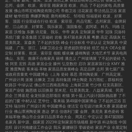
定、维奢
森鹰、嘉寓、皇派
居然之家
财政部税务总局公告
整家定制、
志邦、金牌、欧派、索菲亚
顾家家居
欧派、尚品
了不起的家电
高质量
发展
佛山市晖宏裕陶瓷有限公司
帝都卫浴
洁花家居
帝洁优品卫浴
家居
建材
敏华控股
弗娜罗陶瓷
唐尚精雕石、邹培聪
恒福瓷砖
欧派、好莱
客、顶固
行业双碳在行动
欧派、索菲亚、尚品宅配、志邦家居、金牌厨
柜、江山欧派、好莱客、我乐家居、顶固集创、皮阿诺、科凡、玛格
泛
家居
沃维伽
东鹏
诗尼曼、我乐、华帝
家具
定制家居
华帝
冠珠
贝洛特
系统门窗
全圣集团
汇亚磁砖
岩板
第47届名家具展
粤鹏
高定
高级灰
红
星美凯龙、富森美
了不起的安防
峰会
行业标准
中岩认证
定制家具
中梁
福建、广东、浙江、14家卫浴企业
碧虎超防滑瓷砖
统艺
恒大
OEA全屋
定制
好莱客、欧派、索菲亚
领航
蝶依斓
盛锋陶瓷
大地艺术节
家具电商
佛山、东莞、南康不合格家具
丽维
潘忠义
广州玻璃展
了不起的瓷砖
九
牧
阿里
宏胜
高德
家居企业
滕州
弘亚数控
启功
家居家装行业
KMY
雅
度
雅度陶瓷
客来福·革物
家居品质发展峰会
高定品牌
志邦
第七届广东
省政府质量奖
中国建博会（上海
瓷砖
慕思
潭州陶瓷展、广州高定展、
广州设计周
派雅
法狮龙
卫浴
高特集团
绅士陶瓷
东方雨虹，群核科技
欧路莎
中绿认证
佛山市江西南昌商会
上海厨卫展
竹少侠
红安高新区、
家居产业链
施恩德
以旧换新
里米尼、红星美凯龙、八益家具城、民营
房企
兰博基尼
金龙恒新总部项目
柜猫
第十届上汽设计国际挑战赛
了不
起的门窗
中材认证
芝华仕，客来福
第49届中国家博会
了不起的卫浴
百
艾特
瑞尔特
广州设计周
中国建博会
便洁宝
住宅设计效果大赛
家居建材
行业
佛山潭洲陶瓷展
惠达
梦洁
佳德利门窗
金牌、美尼美
素色瓷砖
客
来福革物
佛山市企业家日品质革命大会、周其仁
中定认证
第47届国际
名家具
新中源、靓家居
2023年定制家居市场规模
新中源
科达制造
中国
忠旺
设计河南建设工作会议
我乐
蒙娜丽莎
零碳瓷砖
家居产业
全屋定制