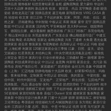
国牌品质
隆饰板材
铝想意奢铝家居
金舵
盛陶居陶瓷
爱力蒙特
华达利
卫浴十大品牌
来德利
新品发布
欧派、索菲亚、尚品
宏宇陶瓷
圣都
能强
瓷砖
喜牧龙高定门窗
国牌品质奖
菱王电梯
新翔星科技
VIRG CASA
唐
尚
轻纹砖
欧文莱
浙江正特
了不起的家私
宜家、阿里、尚欧、佐拉、居
然之家、
济南建博会
华剑智能
中板认证
库斯
顾家
窗帘
宏宇
国牌品质
数据
中灯认证
新岩素
汉的电气
平安树板材
意大利Former、德国博得
宝、德国拉丘娜、威尔曼橱柜
施恩德岩板
广东江门纸板厂
东莞创电电
子
鞍山某科技企业
东莞超泰家具
广东某企业
佛山顺德某印染厂
中建五
局
浪鲸
陶瓷
卓高陶瓷
壹家达
金锋达陶瓷
兴发
丁建桥
大角鹿
透光金属
箭牌家居
谢岳荣
整装家装
华星陶瓷砖
高质标认证
中纺认证
玛格
瓷砖
胶
上海虹桥
利家居
120家泛家居企业三季报
江豪、日照、蓝天、诺信
艾丽威尔
红星美凯龙
木结构公寓
《中央空调清洗消毒及运维》标准线
上审定会
翠贝卡
家具行业
行业分析座谈会
三协建材
简一
丽维家
新中
源陶瓷
科技成果评价会议
中洁认证
金意陶
何新明
家居企业、光污染
拓
展伟业
房地产项目公司、家居建材厂
碧虎瓷砖
金丝玉玛
圣象
中国建博
会（上海）
汇迈地板
防静电地板十大品牌
欧派、好莱客HD吉吉、玛格
极、客来福革物、定制家居
中照认证
碧桂园、美的置业、中梁控股、融
信中国、时代中国控股、宝龙地产、正荣地产、祥生控股、弘阳地产和
禹洲集团。
尚品
通达创智
保利、皮阿诺
碧虎防滑砖
了不起的涂料
南洋
迪克
顺辉瓷砖
强辉精工瓷砖
强辉
了不起的地板
名家具展
定制家居展
SE瓷墙砖
家居经销商
格泰
喜临门
Duravit
安彼
建材家居
集泰陶瓷
家
居换新
中国住宅设计效果大赛
门窗十大品牌
箭牌
玻璃深加工
潮安智能
卫浴博览会
粤强瓷砖
传统铺砖方式
AI赋能陶瓷行业
东方雨虹
家居行业
金科
江西设计力量
志邦、我乐、中意
中智认证
统用
菲梵
马可波罗
高