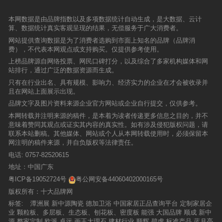
本网数据是由品牌指数以及多项数据统计自动生成，是大数据、云计
算、数据统计真实客观呈现的结果，无偿服务于广大消费者。
网站提供查询数据是为了消费者选购到市面上知名的品牌（品牌消
费），不代表本网观点或支持购买。仅提供参考使用。
上榜品牌源自网络投票、网民口碑打分，以及综合了多家机构媒体和网
站排行，通过广泛的数据资源而生成。
只有在行业出名、具有规模、影响力、经济实力的企业在才会被收录并
且在网站上面展示出现。
品牌文字及图片资料来源企业官方网站或企业自行提交，仅供参考。
本网转载并注明来源的稿件，是本着为读者传递更多信息之目的，并不
意味着赞同其观点或证实其内容的真实性。如有涉及侵犯版权问题，请
联系本站删稿。其他媒体、网站或个人从本网转载使用时，必须保留本
网注明的稿件来源，并自负版权等法律责任。
电话:
0757-82520615
地址：中国广东
粤ICP备19052724号
粤公网安备44060402000165号
版权所有：十大品牌网
标签:
潭洲展
新中源陶瓷
德加卫浴
中国家居正品查询平台
定制家居企
业
颗粒板、多层板、生态板、刨花板、密度板
能强
大国品牌
顺成
新中
源
整家定制
欧派
卓远
画王大理石
建材行业
顺辉
碧虎
标准产品
蓝月亮