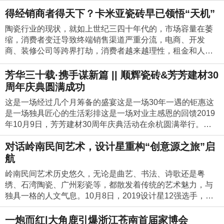
的视觉，展开一场“国潮瓷砖+文创节+商学院”的新品品鉴会。
购总监梁惠仪、执行董事梁德铖、明城基地生产总经理刘建
+，新签客户55+，有效地将陶博会流量转化为销量。下面一
商可根据企业全年的品牌形象、品牌口碑、产品质量、服务
佛山陶博会站第3场时间：10月19日11：00-11：30地点：大
来自全国各地的经销商、设计师、战略合作伙伴以及媒体朋
得经销商者得天下？卡米亚瓷砖早已领悟“天机”
新、董事长助理兼行政总经理霍建荣、三洲基地生产总经理
起来盘点誉辉本届陶博会高光时刻！好产品自然涨粉300*800
态度......等综合因素，投上您那神圣的一票！直接表达对品牌
角鹿千城千店招商会大角鹿全国超耐磨万人PK大赛佛山陶博
友，共同见证了这一场别开生面的国潮盛宴。一、国潮瓷砖
霍德炽、三洲基地副总经理霍树勋、董事长助理葛藤生、董
新规格、光变雕刻新工艺四十余款原创精品横空出世，大而
陶瓷行业的现状，就如上世纪三四十年代的，市场容量在萎
的满意度，展示对瓷砖卫浴品牌的直观态度。您所投出的每
会站第4场时间：10月19日11：00-11：30地点：华夏博览城
文创节精彩上演“新品有看头，空间有文化，品牌有精神！”大
事长助理张海军、顺辉岩板总经理梁荣群、明城基地烧成部
全的产品体系、跳脱同质的原创花色，成功聚焦众人目光，
缩，消费者变迁导致终端销售渠道严重分流，电商、开发
一票，不仅关乎个人喜好，更是一个企业打造品牌巨厦的基
大角鹿全国超耐磨万人PK大赛佛山陶博会站第5场时间：10
唐合盛瓷砖品牌历经15年的传承与沉淀，实力助推新国潮，
经理莫衍永共同点燃窑火，开启顺成新的征程!智能产线，刷
引人驻足品鉴。佳体验春风沉醉精心筹备的10000㎡现代美
商、装修公司等跨界打劫，消费者越来越理性，租金和人工
层砖瓦！ 同时，为了公平公正，严禁使用刷票手段，网络后
月19日11：00-11：30地点：陶瓷城大角鹿全国超耐磨万人P
更以实际行动力挺文创。活动当天，大唐合盛瓷砖董事长兼
新行业高度据了解，顺成岩板智能产线是目前引进的首条意
学馆强势升级，用原创新品配搭现代轻奢家居风格，布局合
成本居高不下，陶瓷经销商的生存和发展遇到前所未有的严
台将会自动识别并禁止该IP参与投票，还将对刷票严重的品
K大赛佛山陶博会站第6场时间：10月19日15：00-15：30地
总经理曾志坚携佛山市社区民乐团一同演奏的《日月潭随
大利萨克米无限长连续成型大板岩板智能产线。整条产线从
理精致，实用又养眼，让人目不暇接、沉浸其中。优服务签
重挑战。不少陶瓷企业开始把精力从经销商身上转移，开始
芳华三十载·携手谋新篇 || 顺辉瓷砖&芳芳建材30
牌采取限时下线的方式，暂停该品牌在投票页面的展示，欢
点：华夏博览城大角鹿全国超耐磨万人PK大赛佛山陶博会站
想》、《雁南飞》，奏响国潮韵味；佛山市书法界罗颂梓先
压机到布料，再到窑炉、抛光等设备，均选用了业界先进的
定下单无处不在的暖心布置，大到“我懂你”主题展、酬宾助商
着重打造整装渠道、设计师渠道、工装渠道。经销商的境遇
迎广大网友公平公正的参与投票，行使自己宝贵的投票权。
第7场时间：10月20日11：00-11：30地点：华夏博览城超火
周年庆典圆满成功
生于N°39之“一枝独秀”产品（800x2600mm）上挥毫“国潮瓷
设备。此外，顺成岩板智能产线集“色彩、美学、质感、生
政策，小到签到游戏有礼、定制专属饮品，处处彰显誉辉人
一时尴尬无比，在外要面对日益萧条的终端市场，在内渐渐
投票方法：1、关注微信公众号<<建筑卫生陶瓷十大品牌>>
爆品牌！佛山满城尽是大角鹿“超耐磨持久新”产品特性+大角
砖”，伴随着优雅的二胡、扬琴、中阮等声乐演奏，正式拉
产、技术”五大优势于一体，通过意大利Continua+连续成型
这是一场经过几个月筹备的盛宴这是一场30年一遇的钜惠这
的细致用心，以匠心触碰真心，促成客户签单。值此陶博会
失去上游的鼎立协助。但卡米亚瓷砖却像是行业里的“异类”。
进行投票；2、通过投票地址http://www.taoci10.com/toupiao/
鹿红VI形象，一只磨树的鹿“红遍”陶博会，佛山满城尽是大角
开“国潮瓷砖”文创节帷幕。文创节盛况：现场高朋满座、喜庆
工艺，突破尺寸局限，能成功打造出平板和大砖领域的行业
是一场独具匠心的生活彩排这是一场对业主感恩的回馈2019
的有利契机，吸睛自然重要，但吸睛后续的产品和服务支撑
不仅推出了高端热卖品类“瓷抛砖”为旗下经销商把握市场先
index.tp进入投票主会场 联系方式： 微信同电话：13528918
鹿，让大角鹿超耐磨深入人心。华夏陶瓷博览城陶瓷产业总
氛围浓郁！二、文创商学院揭牌成立与此同时，大唐合盛瓷
技术标杆性产品，将刷新建陶行业岩板生产工艺和技术的新
年10月9日，芳芳建材30周年庆典活动在余杭圆满举行。芳
更为重要，切勿本末倒置。行业的发展需要前瞻性的战略眼
机，而且还在行业首创“产品私董会”，为经销商排忧解难，出
256/13929924900 杨先生
部基地陶瓷城大角鹿，无处不在！超级战报！10月17日-21日
砖“文创商学院”正式揭牌成立，大唐合盛瓷砖文创商学院旨在
高度。跨界出击，领时代之先顺成陶瓷集团拥有三大现代化
芳建材创始于1989年，于1996年正式成立，杭州余杭最大的
光，需要旁观者的冷静头脑，需要踏踏实实的深耕细作，誉
谋划策。从直接有效的角度帮助经销商获取利益，共同面对
新开拓12家专卖店陶博会期间，大角鹿新开拓12家专卖店，
联盟众多知名高等院校、饰道在线大学平台、线上线下培训
对话岭南民间艺术，设计星重构“创意源之旅”启
陶瓷生产基地，总面积超4000亩，有40条大型专业陶瓷生产
建材市场之一。此次30周年庆典活动不仅是芳芳建材对30年
辉正是如此。致力为全球消费者打造高品质人居生活一直是
挑战。 01行业首创“产品私董会”帮扶经销商，卡米亚不遗余
截止至10月21日，今年已经新增加190家专卖店。为什么选
平台与优秀经销商等力量，为终端市场的销量增长、为国潮
线，年产能超1.2亿平方米。多年来，顺成通过持续引进先进
来发展历程的回顾、对未来战略的思考与展望、更是对每位
航
誉辉的理念和愿景，以产品为根基核心，以创新为不竭动
力自今年4月3日，卡米亚瓷砖产品私董会在长沙正式成立以
择大角鹿？新签约的经销商纷纷表示，经过多方对比、考察
瓷砖的原创文化不断赋能！佛山市大唐合盛陶瓷有限公司董
设备和原材料，配置8000多平方米的科技研究中心及百名专
选择芳芳建材的新老业主的感恩典礼。接下来一起感受一下
力，光环和口碑是誉辉十数年如一日的努力深耕所得。未来
来，每一次产品私董会都会根据时下的环境为经销商带来新
之后，认可大角鹿的产品好、帮扶强，品牌有思路，团队有
岭南民间艺术历史悠久，无论是曲艺、书法、诗歌还是粤
事长兼总经理&MBA管理硕士曾志坚先生出任“文创商学院”院
业设计与技术队伍，不断推进与高校到产学研合作等系列举
活动现场的火爆情况晚上，芳芳建材30周年答谢晚宴在余杭
之路，誉辉仍将带着战略的慧眼为合作经销商创造更多佳
的驱动力以及帮扶政策。以10月10日刚刚在延安落幕的卡米
执行，经销有力量。2019年，大角鹿全面升级扶商系统，斥
绣、石湾陶瓷、广州彩瓷等，都散发着传统的艺术魅力，与
长大唐合盛瓷砖董事长兼总经理曾志坚（左）与国促会制造
措，实现了生产研发高端化、智能化、国际化。新产线催生
开元名都酒店隆重举行。广东顺成陶瓷集团董事长梁有福、
绩，把更美好的品质生活带给广大用户。
亚瓷砖2020年战略研讨会暨产品私董会第四次（扩大）会议
资千万成立大角鹿瓷砖大学，通过有效、系统的课程学习，
独具一格的人文气息。10月8日，2019设计星12强选手，来
与建筑专业委员会会长金亚范（右）一同为大唐合盛瓷砖文
新机遇，新设备注入新动能。岩板，凭借卓越的工艺性能，
广东顺成陶瓷集团总裁梁德云、顺辉瓷砖营销总经理彭长
为例。卡米亚根据如今陶瓷行业经销商面临的挑战，审时度
帮助经销商解决拓客难题和赢得更大的市场份额，在当地成
到“南国陶都”佛山，深入陶艺展览馆，从设计、艺术、新零售
创商学院揭牌！三、“锦、秀、星、光”系列新品品鉴600x120
不仅适用于橱柜、背景墙、台面、楼梯，也同样适用于整体
华、广东顺成陶瓷集团总裁助理张海军、杭州余杭装饰协会
势，群策群力，与经销商再次凝心聚力，探讨卡米亚瓷砖的
为“瓷砖之王”。截止目前，大角鹿瓷砖大学已帮助32位经销商
三个方面，进行了一场别开生面的设计与岭南民间艺术的跨
一炮而红|大角鹿引爆浙江苍南首届家博会
0mm“星”系列产品展示900x1800mm“锦”系列产品展示900x9
家居定制应用及装饰，是传统材料的最佳替代品，已成为当
会长兼天工装饰董事长封福良等高层领导专程到场致贺。还