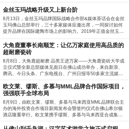
多维度挖掘，深度打磨，力求为每位学员寻得系统能力的构
这么一个势头下，偏偏大唐合盛瓷砖尺寸“娇小精悍”的300X9
的部分。新店开业支持、店面设计、员工培训、销售培训...顺
证明。第14届亚洲品牌500强品牌价值证书第14届亚洲品牌5
卡米亚精神延安主宰了革命的走向，窑洞孕育出伟大的毛泽
米。目前，2020佛山陶瓷双展的招展和招商工作已全面启
统，怎样用现在的方法论设计出属于我们自己的东西，这是
信公众平台（微信号：润陶陶瓷）、今日头条、抖音、百家
得，价格优惠是意料之中的事，但是万万没想到欧福莱陶瓷
建和提升。课程一《精品文化酒店的新商业逻辑》导师：白
00mm犹如黑马般突破大规格瓷砖的重围，出现在行业的视野
辉瓷砖长久以来为芳芳建材提供最全面，最优质的服务，目
金丝玉玛战略升级又上新台阶
00强奖牌 自2004年大唐合盛瓷砖成立以来，公司致力于
东思想，指引了人走向胜利和光明。延安也是很多企业家学
动。会议上叶德林董事长首先发表致辞，他认为2020年潭洲
一个坚持原则和文化原则的东西，把他们转化为设计理念。
号等多个热门互联网平台。依靠网络平台的展示功能，润陶
的款式如此之丰富。”在被问到如果有亲戚朋友需要买砖，是
玛多吉前央视纪录片导演辞职去西藏开民宿？创办目前最有
当中，受到经销商、设计师们和广大消费者的喜爱与追捧！
的就是携手共进美好明天，一起茁壮成长。 ▲顺辉瓷砖营销
传承现代中式人文家居艺术文化，以饱含“洋为中用、古为今
习和自我教育的必选之地，延安精神是学习创新、艰苦奋斗
陶瓷双展的合并举办，符合行业发展需求，是陶瓷行业办展
再创作在设计，重新让优秀的文化传统焕发出属于时代的独
陶瓷从产品单片展示、产品数据、设计师点评、产品空间应
8月13日，金丝玉玛品牌国际战略合作部&媒体茶话会在金丝
否会推荐使用欧福莱陶瓷品牌时，谢先生毫不犹豫回答
影响力和号召力的民宿品牌？促使他的到底是情怀还是商
然而是什么原因促使300x900mm规格的瓷砖如此大卖？1、
总经理彭长华与芳芳建材俞元芳合影留念此次芳芳建材30周
用、中西结合、融合创新”的品牌文化内涵，构建创新产品体
的精神，也是言必行，行必果的精神。而这些精神恰恰是卡
的一次全新尝试。合并举办的潭洲陶瓷双展10万平方米的展
特魅力，这是我觉得传统跟现代能够嫁接的方法。主持人：
用效果图等多方面全方位地展现产品特质。同时在官网和微
玉玛佛山总部举行，三十多家媒体应邀出席，一同探讨如何
道：“毫无疑问。”没有淡季的市场，只有淡季的思想。当建材
业？一切情怀背后，都需要强大的商业思维做支撑。本次，
大板大量涌现，小规格弥补市场空白当下大板呈现一个“大爆
年庆典在余杭当地的直播平台上观看人数达到51万人次，为
系，并融合中西化休闲元素，智造科技、艺术、环保、健康
米亚所具备的，也是支撑卡米亚立足于市场的精神。从学习
览面积必将吸引全球各大陶瓷品牌和陶瓷装备材料企业的参
民间艺术元素，应该如何走进商业空间领域？美术家协会会
信平台中设立了留言交流区，留言区简单方便的操作和强大
提升品牌在国际建陶市场上的影响力。2019年正值金丝玉玛
卖场促销领域硝烟四起；欧福莱陶瓷在一片混战中始终保持
白玛多吉将首次授课，深度剖析松赞模式的核心和精髓，从
发”的趋势，而小规格瓷砖则相对处于“空白”的位置。大唐合
芳芳建材和顺辉瓷砖在当地的口碑打下了更坚实的基础，这
的多功能性瓷砖产品，为全球消费者量身定制最尊享的家居
创新来看，卡米亚积极听取经销商意见，并结合终端的声音
与。现阶段是陶瓷产业由大到强的关键时期，在这样的一个
员青年陶艺家周小星周小星：我认为石湾陶艺需要学习，这
的互动性吸引了众多年轻精英一代在平台留言，让网友之间
品牌转战国内市场第十年十年来我们初心不改坚持产品原创
着清晰的经营思路和准确的市场定位，以“佛山大牌超级惠团
选址到运营，从定位到布局，从理念到实操，松赞凭什么成
盛瓷砖精选300X900mm的瓷砖规格与国际瓷砖市场兴起的非
不仅是对芳芳建材的肯定，更是对顺辉瓷砖多年来专注产品
空间艺术文化，向世界呈现智造的魅力。 今年，大唐合
积极创新，把产品结构焕然一新，其瓷抛砖、大理石瓷砖等
重要时刻，举办高质量的展会，能够促进上下游的产业融
么多年来其实我们的设计处在一个固态之中，发展不起来，
相互交流变得轻而易举。网友们乐于分享自己的购砖体验，
设计不断夯实品牌基础十年后我们重新出发成立金丝玉玛品
购活动”的营销模式席卷行业市场，本次活动的成功证明，只
大角鹿董事长南顺芝：让亿万家庭使用高品质的
为精品文化酒店的“传奇”？松赞文旅度假酒店集团董事长——
常规尺寸的流行趋势接轨，与国内瓷砖普遍生产常规尺寸形
质量和科技创新的肯定。举杯同贺，让我们一起为芳芳建材
盛瓷砖再度登上亚洲品牌500强的榜单，不仅展现出15年沉
产品紧追市场流行趋势，不断满足新消费群体的审美需求。
合，能够加强陶瓷业界与全球市场的沟通和对接。叶德林董
我们需要传统与现代的结合，传统的石湾陶艺不能只局限于
也乐于接受别人的经验，进而润陶陶瓷品牌在圈子内形成良
牌国际战略合作部进军国际市场“这是一个最好的时代，也是
要品牌有实力，肯于深耕市场，有心让利消费者，淡季也会
白玛多吉，用19年时间，打造了10家以藏族文化为特色精品
超耐磨瓷砖
成鲜明对比，令人眼前一亮。2、中外团队共同研发、与国际
和顺辉瓷砖祝福，30年，不是终点，而是芳芳建材和顺辉瓷
淀的品牌价值，更展现出以优秀民族品牌崛起为代表的亚洲
同时还从视觉营销、听觉营销、味觉营销等层面全新打造卡
事长非常有信心潭洲陶瓷双展一定能办出高水平，办出新特
软装上，它应该与空间的材质、动线、技术等方面又更多关
好的口碑传播。建立与“年轻精英一代”的沟通文化如果品牌还
一个最坏的时代。”近年来，全球的建陶产业步入了一个全新
变旺季。相信凭借欧福莱陶次的强大实力和产品的质美价
酒店，以精品山居为平台做全域换线旅行，首创“酒店+旅
接轨 N°39 300X900mm的产品由大唐合盛瓷砖及西班牙、意
砖在余杭市场的新的起点，愿未来这样的合作共赢之路持续
品牌的新生力量。未来，大唐合盛瓷砖在品牌发展战略、科
米亚瓷砖终端展厅4.0版本，为经销商打造营销利器。从艰苦
色，成为具有全球影响力的陶瓷展会。 接下来陶联科技公司
8月8日，大角鹿超耐磨 品类王进万家——大角鹿瓷砖大学成
系。赵淋：艺术是设计最佳的灵感来源，只有通过艺术，空
在以权威、生硬的身份出现，想把某种消费文化强加在“年轻
洗牌期，新的建陶产业格局正在形成。如何在颠簸的建陶产
优，随着渠道模式的进一步成熟发展，欧福莱陶瓷未来的品
游”模式，打通香格里拉环线和滇藏线，成为了国内通过旅行
大利团队共同研发，将北纬39°众多经典建筑、艺术、人文等
壮大，为余杭建材市场带来新一轮的高峰。
技创新的道路上将不断做大做强，以高瞻远瞩的战略规划和
奋斗的精神来看，卡米亚自成立以来，一直与经销商风雨同
总经理李新良发表讲话。他首先说到会议主题叫“聚合的力
立仪式暨全新总部媒体见面日在佛山成功举办，来自新浪、
间才能拥有灵魂的现代性。通过细致的梳理，艺术也可以通
精英一代”头上，那么，你已经过时了。在与年轻精英一代的
业新态势中占有一席之地，实现品牌突破，已成为一个迫在
牌发展更加充满魅力，得到更多消费者的青睐！
来销售房间的酒店第一人。目前松赞旅行带动的房间收入贡
精髓融入产品设计中，满足不同消费层次的审美需求，“国际
稳扎稳打的步伐，向世界级品牌奋勇前进。
舟，共渡难关。只要有来自终端的声音，卡米亚必然会积极
量”，展会就是聚合力量，展会就是聚合每一位关注和支持者
腾讯、今日头条、广东电视台、广州日报等50多家主流媒体
过空间设计和产品设计输出到消费者。设计星全国十二强代
文化沟通中，润陶陶瓷用短视频、创意图片等方式贴近消费
眉睫的课题。金丝玉玛选择了将目光瞄准了海外市场，并于8
献已经占到其总体收入的七成以上……白玛多吉的成功实
范”、“时尚范”、“艺术范”、“经典范”精彩绽放！3、符合建筑模
听取，并提供力所能及的帮助。得民心者得天下，这也是为
的力量，也只有聚合的力量才是最强大的，只有把力量聚集
和陶瓷行业媒体以及大角鹿全国优秀经销商共同见证了盛
表何靓何靓：商业空间是产品，不是作品，是可以产生收益
者，用年轻精英一代的语言表达方式，与他们轻松的讲故
月成立了金丝玉玛品牌国际战略合作部，全面部署海外市场
践，给业界带来了全新的视角和启示。课程二《设计公司定
数黄金比例，深受设计师喜欢水平扩大模数数列的幅度：3
欧文莱、缪斯、多慕与MML品牌合作国际项目，
什么这些年来行业寒冬之际，卡米亚还能稳步前进的主要因
起来，陶瓷产业才能真正走向世界，真正走向强盛。潭洲双
况，并亲自体验到大角鹿超耐磨大理石瓷砖的耐磨度是普通
的，给消费者产生不一样的体验，艺术品在商业空间的运
事，表达润陶陶瓷对美好生活的憧憬，使得冷冰冰的商品更
开拓，实现全球化布局。结合当前国内外建陶行业形势，金
位与品牌成长之道》导师：覃思要说当下设计师最关注的事
m、6m、12m等，刚好300X900mm的规格符合建筑模数的
素之一。正如李丹锋对此次会议进行总结时指出的：总部产
展正好契合了这一需求，陶瓷要走向世界，这是关键的一
瓷砖的3倍。成立行业首个“瓷砖大学”助经销商成为当地瓷砖
强强联手全球布局
用，需要去思考作品自身可以为消费者带来什么样的体验。
有情感，建立品牌与客户间情感沟通的桥梁。独特卖点营销
丝玉玛品牌国际战略合作部总经理孔绮薇针对国际战略合作
情除了设计，就要数品牌战略与营销。作为一家青年设计公
要求，能够减少与同一建筑中其他材料或组合发生冲突的可
品及设计部门负责人需将此次会议讨论的方案落地，并反馈
战，潭洲双展代表的是陶瓷产业强盛的标志，是代表产业的
之王大角鹿瓷砖大学执行院长南顺芝为首批特聘讲师颁发证
主持人：在商业空间的设计时，如何使用民间艺术元素，为
年轻精英一代有自己的消费特征—专家型消费，在这种情况
部发展规划做出了系统详尽的解读。孔绮薇提到，金丝玉
司，都想在这个信息扁平时代快速站稳脚步，被认可和接
8月9日，由欧文莱、缪斯、多慕与马来西亚MML品牌联合主
能性，大大减少切割，且300X900mm尺寸呈现一种细长的线
至参会经销商。总部各职能部门要将经销商提出的问题用书
未来。 接着李新良先生向大家介绍展会目前的筹备情况，明
书。在产销不振、市场低迷的背景下，大角鹿通过对技术、
空间赋能呢？设计星全国十二强代表蔡雨洋蔡雨洋：在参观
下，再介绍他们已经知道的信息已变得毫无意义。正因如
玛“走出去”的步伐最早可以追溯到2006年，2006~2009年，
受。那么，第一步就是找准定位。有着“企业设计师”之称的覃
办的海外投资合作项目新闻发布会暨签约仪式在佛山希尔顿
条美，在设计空间运用上会产生更多的可能性，触发设计师
面报告的形式给出解决方案，并逐一落实。不仅如此，卡米
年潭洲展会双展合一，在明年4月17日产品展、装备展同期举
产品、品牌、帮扶等进行了全方位升级，实现逆势增长。超
过程中，我一直在思考艺术在空间的身份问题。对于民间艺
此，润陶陶瓷在营销过程中提出“十载实力积淀的高端瓷砖、
金丝玉玛以出口为主；2009年，金丝玉玛正式转战国内市
思将从品牌战略维度出发，从根本问题上分析设计师个人、
酒店隆重举行。欧文莱携手缪斯、多慕与马来西亚合成集团
对空间设计的无限可能。4、终端门店N°39展示效果、深受
亚还是言必行，行必果的代表：2019年1月7日在太平洋公海
办，一共10个馆，而且有一个比较简练的英文名字，Unicera
耐磨大理石瓷砖在全国市场推进半年，大角鹿成为温州、乐
术的利用，设计师不应该搬运关系，艺术应该和空间有更深
高于行业的产品分级标准、亲民价格”的三大独特产品卖点，
场，其极具差异化的K金产品迅速在国内引起关注。历经十年
公司，以及每个项目的定位，助力品牌解决成长过程中出现
旗下MML品牌的合作框架协议顺利签订。据介绍，此次欧文
消费者青睐专卖店300X900mm系列产品展示效果客户300X9
哥斯达邮轮上提出“新起点、新目标、新气象、新未来”的四新
mics。展会指导单位为佛山市人民政府，主办单位省建材行
清、柳市、南浔、沈阳等市场的“瓷砖之王”，超13000个家庭
层次的关系，这是设计师和艺术家需要一起研究的方向。主
并成功地将产品独特的卖点转换成消费者渴望的价值点，有
的品牌沉淀和市场洗礼，金丝玉玛不断打造、跨越和升华，
的问题。课程三《华为管理之道—创意人才的有效激励》导
莱、缪斯、多慕与MML品牌共同投资合作，将实现强强联
00mm产品系列家居实景图专卖店300x900mm产品抢售现
从佛山到千岛湖：汉字艺术游学之旅正式启程