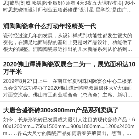
旅’学习的碰撞交流，设计星小伙伴能找到灵感的突破口，为
跨界表演、文创好物齐齐致敬国粹、经典，得到了众多经销
为了让业主感受欧福莱陶瓷的诚意，主办方不但为前来欧福
思|戴昆|刘威|邓斌|殷亚敏6位师者|4天3夜五大课程模块| 96小
力。在全场举杯共饮的热烈氛围中，晚会节目表演阶段正式
非常感谢总部的帮扶，也将继续紧跟总部的步伐，有信心做
竣雄在台上领奖（右三） 韩国前总理李寿成，泰国前副
和决议卡米亚品牌2020年的发展规划。” 02品牌、产品、销
千万个家庭的美好家居、放松自由的生活方式，带来新的改
商、设计师以及媒体朋友的肯定与赞扬，并纷纷参与活动打
莱陶瓷总部采购的业主准备了丰富的饕餮大餐，同时请来了
时思想碰撞设计师创业五项必修课“设计星·星学院”是由广州
开始。节目的演出环节，群星惊艳上演，激动人心，浙江电
大做强大角鹿。因为更懂消费者，大角鹿在终端市场的扩张
总理王鹏狄，亚洲经济发展协会执行会长权顺基，国际能源
售多维度发力卡米亚品牌战略已成系统单一的作战系统已经
变。”跨界对话跨界合作、有机融合的探索岭南文化的历史悠
造自己的“国潮好物”。当下陶瓷行业风起云涌，一个企业要在
知名珠江小姐杨韵到场助阵。果不其然，中午2点分许，杨韵
设计周携手新中源陶瓷于2018年创建的国内领先的青年设计
视台《我爱记歌词》首席领唱郝梦媛演唱歌曲《甜蜜蜜》、
与布局如火如荼，全国销量连续五年翻番，出口德国、意大
集团控股公司党委书记、董事局主席，世界工商总会主席吴
无法在市场中取得成效，只有从多方位共同发力才有可能在
久，如何用现代的设计手法传承岭南民间艺术的特色？甚至
行业脱颖而出，靠的不仅是优良的产品质量，还有持续的创
亮相于舞台的时候，引起了全场骚动，手机的咔擦声、相机
师“知识学习”赋能平台。通过线上课程、线下研修、游学等形
《思念》；全国戏曲清唱大赛金奖获得者，法国“卢浮奖”得主
利等65个，全国500多家专卖店。大角鹿，超耐磨大理石瓷
润陶陶瓷拿什么打动年轻精英一代
国迪，亚洲品牌主席团执行主席、三诺集团董事长刘志雄，
市场中突围。据了解，本次大会上卡米亚分别从品牌、产
为新零售开拓新思路？是值得当今设计师探索思考的问题。1
新力。大唐合盛瓷砖始终秉承品质领先和产品创新的研发理
的闪光灯、现场的呼喊声，强烈的展示了本次活动必成功无
态，构建立体化知识体系，专注培养具有创新思维和国际视
陈碧云戏曲清唱《金玉良缘》、《中状元》；电视台青年歌
砖开创者，独创“超耐磨钻石釉”专利技术，超耐磨钻石釉釆用
品牌联盟董事长王永，亚洲品牌集团创始人兼CEO王建功等
品、销售维度对2020年各项工作进行部署。卡米亚瓷砖品牌
0月8日下午，2019设计星12强选手一行到走访了柒号仓艺术
瓷砖经过这几年的发展，从设计样式到功能性都发生很大的
念，致力于传承“现代”中式人文家居艺术文化，构建创新产品
疑的势头。除此之外，青春动感的舞蹈、悦耳动听的歌曲
野的青年设计人才。目前已累积有400+设计师参与线下课
手大赛浙江赛区金奖得主，杭州歌舞剧院副院长，一级演员
全球最好的釉料公司，意大利卡罗比亚釉料，耐磨度达4级以
政要名流、商业精英、企业家代表出席盛会。人民网、新华
文化基本成形，品牌战略已成系统，产品矩阵已经初具规
馆、封伟民艺术馆、天朔艺术馆参观学习。广州美术学院工
变化，在满足地面铺贴的基础上更是对产品设计、功能做了
设计体系，智造科技、艺术、环保、健康的多功能性瓷砖产
等，一一出现在了舞台之上，为全场业主带来了诚意十足的
程，23750+人次进行线上课程学习，以及500万+晋级赛在线
陈芬芳演唱《天路》、《好日子》；还有杂技表演、魔术表
上，比普通瓷砖耐磨度高出3倍。截至9月21日，今年大角鹿
网、中新网、经济网、发展网、CCTV、BTV、《澳门商
模，全国卡米亚经销商继续以“产品”为中心，以“销售”和“服
艺美术学院副院长/教授魏华先生，讲解了《地域文化与工业
很大的调整。润陶陶瓷最近推出的几大新品系列从价格到性
品，为全球消费者量身定制最尊享的家居空间文化。
节目演绎。“以厂价惠动全城”，是欧福莱陶瓷在本次活动中的
学习流量。9月17日-9月20日星学院将在武汉重磅打造设计创
演等，让众多来宾乐享极致的视听盛宴，现场的互动游戏和
超耐磨大理石瓷砖已成功新签约161位合作伙伴。
报》、新浪、搜狐等100多家主流媒体进行了报道。大唐合盛
务”为基本点，聚焦“瓷抛砖”，高举“东方美学旗帜”，共同推进
遗存在公共艺术中的运用》；陶瓷艺术大师/佛山市工艺美术
能再到设计上可以很好的满足家庭用户的选择，尤其是追求
第一宗旨，多个颠覆传统的促销政策，如“限量名品厂价特
业英雄会，首次针对设计创业人群，以认知、格局、能力、
抽奖环节更是将气氛推向高潮。三十年，弹指一挥间，却倾
瓷砖品牌市场中心总经理符竣雄与韩国前总理李寿成（图
卡米亚品牌在店面建设、产品开发、渠道拓展及品牌传播等
学会会长封伟民先生、美术家协会会员/青年陶艺家周小星先
时尚和炫酷体验的年轻精英一代，更是对润陶陶瓷产品青睐
2020佛山潭洲陶瓷双展合二为一，展览面积达10
供，满额返现，买砖送豪礼”等条款震撼亮相采购节。活动开
效益、素养五个基础维度，取势、明道、优术，结合核心课
注了无数建材人对于行业的希望和梦想，芳芳建材用创新和
一）、泰国前副总理王鹏狄（图二）交流并合影！由亚洲品
各项工作有序进行。同时，一个卓越的品牌少不了对未来的
生，带领2019设计星12强选手参观艺术馆，进行了深入交
有加。互动式体验营销润陶陶瓷认为，年轻精英一代，是在
始之际，欧福莱陶瓷佛山公司总经理庞总为本次活动致辞并
万平米
程研修+线上视听研习+星导师实地游学+星竞选现场观摩，立
科技的融合，不断推动着品牌与行业的发展，成绩斐然。正
牌研究院编制的2019年《亚洲品牌500强》排行榜，评判标
整齐规划。据悉，卡米亚本次会议发布了2020年—2023年战
流。广州美术学院工艺美术学院副院长/教授魏华先生陶瓷艺
互联网伴随下成长起来的一个人群，他们并不看重一个产品
激情放价，掀起抢购热潮。不等庞总从台上下来，业主们早
体化构建青年设计师设计CEO的知识结构、能力体系、圈层
所谓“每一位成功的皇帝背后都有一位厉害的谋臣军师”，顺辉
准在于品牌的亚洲影响力，包括品牌的市场占有率、品牌忠
略构想：2020年为布局年，2021年为立局年，2022年为谋局
2019年8月27日上午，在南庄华夏明珠国际宴会中心二楼第
术大师/佛山市工艺美术学会会长封伟民先生美术家协会会员/
是否打广告，他们更看重通过数字化媒体环境中的产品体验
已按捺不住将欧福莱陶瓷的展厅围得水泄不通，工作人员忙
资源。为青年设计师创业做必修课指导，助力每一位设计创
瓷砖作为此次活动的参与者和见证者，更是这条辉煌道路上
诚度和亚洲领导力以及良好的品牌形象。工商银行、日本丰
年，2023年是格局年。此外，卡米亚瓷砖展示设计中心创意
五会议室成功举办了2020佛山潭洲陶瓷双展媒体大V大伽面
青年陶艺家周小星先生2019设计星12强选手参观留影在活动
展示、网络评论和口碑来了解产品品质。润陶瓷砖多媒体设
得不可开交，配合导购们的积极讲解，现场各类单品热卖，
业者成为时代的颠覆者。立体化CEO知识结构早在3个月前，
不可缺少的重要一员。顺辉瓷砖成立了21年，就与芳芳建材
田、腾讯、日产汽车、华为、阿里巴巴、石油、日本本田、
总监陈健立足品牌定位、整体规划，层层递进，从品牌调性
对面交流会。佛山市工商业联合会（总商会）主席、新明珠
现场，由网易家居华南主编王傅蓉女士主持，艺术大师、201
计APP互动体验式设计：瓷砖多媒体设计APP因此，润陶陶
偌大的空间顿时人满为患。为了缩短业主们的等待时间，工
组委会做了大量工作，全面列举设计师创业应该具备的N个知
合作了21年，芳芳建材从初识时的只有共200㎡的门店，发
建设银行、韩国乐金荣登《2019亚洲品牌500强》TOP10。
到产品布局，从视觉营销、听觉营销、味觉营销等层面将卡
集团董事长叶德林；佛山市陶瓷行业协会会长、宏宇集团董
9设计星12强选手代表汇聚一堂，从设计、艺术和新零售三个
瓷极度重视互联网化的产品展示，投入重金开发瓷砖多媒体
作人员开启了极速收银模式，这边安排专人写单，那边安排
识和能力，在数百个设计师社群，上千名设计师中铺开调查
展到如今开设经营门店及顺辉瓷砖品牌专卖店总面积近2000
大唐合盛瓷砖本年度凭借更加优秀的品牌表现在榜单中取得
米亚瓷砖终端展厅4.0版本做了详细的说明，指出随着“9000
事长梁桐灿；广东建材行业协会会长、广东科达洁能有限公
大唐合盛瓷砖300x900mm产品系列卖疯了
方面，立足本土，以全球视野讨论岭南艺术在设计中为空间
设计APP，实现10秒钟快速出全景效果图，不需要客户再苦
专人刷卡，在多条收银线上经过收银工作人员的努力之下，
与访谈。结果显示：商业思维、品牌战略、管理创新、设计
0㎡，顺辉瓷砖可谓功不可没。 欲长存，必先久虑。自顺辉
了显著的价值坐标提升,品牌价值飙升至259.04亿元，较去年
岁”消费群体的崛起，他们都非常注重体验。产品、展示、服
司董事长边程以及媒体一同参加了此次会议。从会议获悉，2
赋能的畅想。主持人：从原创出发，民间艺术与商业空间有
等一个小时才能看到自己心仪产品的效果图，而且客户还可
收银处人气高涨，业主们签单不断！欧福莱陶瓷总部团购会
研习、自我超越是青年设计师创业过程中渴望掌握的五大核
如今，长条形瓷砖已发展成为最引人注目的现代瓷砖产品：6
瓷砖与芳芳建材合作以来，芳芳建材的发展工作就成为了顺
提升61.05亿元。至此，大唐合盛瓷砖已七度上榜“亚洲品牌5
务是消费体验的三大核心要素，4.0版本东方美学馆正是从这
020佛山潭洲陶瓷双展合二为一，陶瓷双展将于2020年4月17
哪些共同之处？ 石湾陶艺学会会长、青年陶艺家赵淋赵淋：
以参与到设计中，直接操作设计，大大提高了客户的购砖效
在揭晓多个激动人心的大奖后圆满结束，业主朋友们纷纷表
心模块。因本次创业英雄会的课程内容涉及到设计创业领域
00x1200mm→750x1500mm→900x1800mm→1200x2400m
辉瓷砖核心业务之一。顺辉瓷砖是行业首家拥有五星级售后
00强”。这份荣誉既是对大唐合盛瓷砖品牌价值的认可，也是
三个方面系统体现了设计营销的价值。参会经销商表决通过
日至20日，在潭洲国际会展中心同期举办，展会全面启动潭
传统艺术根植于传统理念，但已经经过艺术大师个人化的艺
率和体验感。润陶官网润陶官方抖音号互动平台：自媒体市
示活动气氛十分热闹，他们满载而归。在面对镜头的采访
的全链视角，相比其他课程更为深刻全局。为此老师们也是
m……各式大尺寸的陶瓷产品如雨后春笋般冒出。然而，就
服务认证的品牌，对客户的服务与帮扶是我们日复一日努力
大唐合盛瓷砖作为陶瓷行业标杆品牌踏上国际化道路的有力
了卡米亚终端展厅4.0版本外立面模板初步方案。 03延安精神
洲国际会展中心一、二期10个专业展馆，展览面积达10万平
术创作，这点跟设计是相通的。我们有非常深厚的文化传
场部投入时间和资源运营官方网站（www.runtao.net/）、微
时，广州增城的业主谢先生表示：“这一程团购之旅非常值