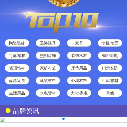
陶瓷瓷砖
卫浴洁具
家具
地板/地面
门窗/楼梯
照明灯饰
装饰木材
橱柜厨电
墙顶饰材
家纺布艺
床垫用品
门禁安防
智能/定制
建筑材料
外墙材料
五金/辅材
生活用品
水电管材
大/小家电
其他
品牌资讯