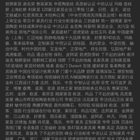
带一路”、“全球化合作”、“资源互补”、“海外扩张”、“贸易壁
文创创意，让汉字文化与品牌有机结合，通过建立多种形式
网、智造联盟、中华家居网、美家网、陶瓷网、陶瓷家居
箭牌家居
谢岳荣
整装家装
华星陶瓷砖
高质标认证
中纺认证
玛格
瓷砖
垒”成为热门关键词。“一带一路”战略构想的提出和推进，为
胶
上海虹桥
利家居
120家泛家居企业三季报
江豪、日照、蓝天、诺信
的开发和营销体系，让品牌、产品与文化结合以消费的形式
网、华人设计师网、中商建材网；
我国民营企业“走出去”提供了广阔的空间和平台，资源互补的
艾丽威尔
红星美凯龙
木结构公寓
《中央空调清洗消毒及运维》标准线
走向大众生活，打造品牌文化软实力。
全球化合作，有利于企业打破贸易壁垒，实现海外扩张，加
上审定会
翠贝卡
家具行业
行业分析座谈会
三协建材
简一
丽维家
新中
源陶瓷
科技成果评价会议
中洁认证
金意陶
何新明
家居企业、光污染
拓
速推进企业国际化进程。作为建筑陶瓷行业中以国际市场为
展伟业
房地产项目公司、家居建材厂
碧虎瓷砖
金丝玉玛
圣象
中国建博
重要发展战略和支撑的企业代表之一，欧文莱一直在国际营
会（上海）
汇迈地板
防静电地板十大品牌
欧派、好莱客HD吉吉、玛格
销、产品创新上积累经验，有厚实的市场根基，海外市场可
极、客来福革物、定制家居
中照认证
碧桂园、美的置业、中梁控股、融
以说是欧文莱发展的重要组成部分。因此，携手高端国际品
信中国、时代中国控股、宝龙地产、正荣地产、祥生控股、弘阳地产和
禹洲集团。
尚品
通达创智
保利、皮阿诺
碧虎防滑砖
了不起的涂料
南洋
牌，与马来西亚MML品牌正式签订合作协议，进一步拓展国
迪克
顺辉瓷砖
强辉精工瓷砖
强辉
了不起的地板
名家具展
定制家居展
际市场，成为欧文莱迈向国际化进程中的一个重要事件。广
SE瓷墙砖
家居经销商
格泰
喜临门
Duravit
安彼
建材家居
集泰陶瓷
家
东欧文莱陶瓷有限公司国际营销总经理黄卓力进行《欧文
居换新
中国住宅设计效果大赛
门窗十大品牌
箭牌
玻璃深加工
潮安智能
莱、缪斯、多慕、MML海外合作项目介绍》关于项目未来战
卫浴博览会
粤强瓷砖
传统铺砖方式
AI赋能陶瓷行业
东方雨虹
家居行业
略发展规划，广东欧文莱陶瓷有限公司国际营销总经理黄卓
金科
江西设计力量
志邦、我乐、中意
中智认证
统用
菲梵
马可波罗
高
定、维奢
森鹰、嘉寓、皇派
居然之家
财政部税务总局公告
整家定制、
力介绍，该合作项目以“生产基地”为基础，深入发展“研
志邦、金牌、欧派、索菲亚
顾家家居
欧派、尚品
了不起的家电
高质量
究”、“服务”、“应用”三大维度，并推进实践，形成良性闭环。
发展
佛山市晖宏裕陶瓷有限公司
帝都卫浴
洁花家居
帝洁优品卫浴
家居
生产基地将以国际流行趋势为主要研究方向，推动主流前沿
建材
敏华控股
弗娜罗陶瓷
唐尚精雕石、邹培聪
恒福瓷砖
欧派、好莱
瓷砖产品的开发与市场转化；在此基础上，搭建国际标准的
客、顶固
行业双碳在行动
欧派、索菲亚、尚品宅配、志邦家居、金牌厨
柜、江山欧派、好莱客、我乐家居、顶固集创、皮阿诺、科凡、玛格
泛
生产营销管理架构，打造有国际竞争力的瓷砖生产基地；同
家居
沃维伽
东鹏
诗尼曼、我乐、华帝
家具
定制家居
华帝
冠珠
贝洛特
时，建立面向全球市场的营销服务网络，为用户提供优质系
系统门窗
全圣集团
汇亚磁砖
岩板
第47届名家具展
粤鹏
高定
高级灰
红
统的市场服务；最终，推动产品应用设计研究，建立对国际
星美凯龙、富森美
了不起的安防
峰会
行业标准
中岩认证
定制家具
中梁
区域性用户的大数据研究分析功能。进入全球布局的进攻阶
福建、广东、浙江、14家卫浴企业
碧虎超防滑瓷砖
统艺
恒大
OEA全屋