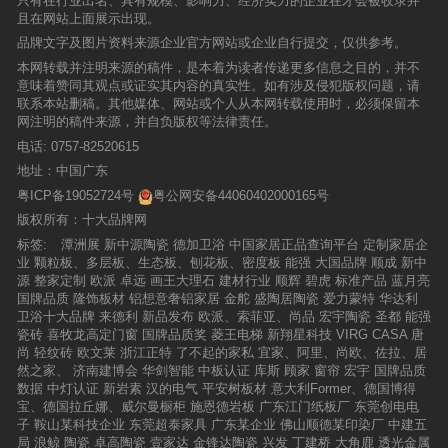
只有在行业出名、具有规模、影响力、经济实力的企业在才会被收录并
设配饰、艺术顾问等经验，致力于发展房地产业务，在住宅
文莱、缪斯、多慕结合了多年的瓷砖经验的强大合作关系，
的背后秘密，小编也斗胆为大家泄露内部微信交流截图，下
润陶陶瓷一直以来都是大型地产企业战略合作伙伴，凭借优
配式建筑等新渠道。 做全球买卖，在买全球卖全球的时代，
且在网站上面展示出现。
事长南顺芝在接受媒体采访时表示，大角鹿的使命是解决瓷
到，我们是做汉字艺术品牌设计应用，有家装、软装及很多
路掠影星游学出发2019设计星创意源之旅启航2019年，“设
产业界有着突出成绩及贡献。多次与美国、意大利、日本等
将在这个区域成为这个行业的产品创新的催化剂。世界各地
个月要扣工资了！话不多说，先告辞了！更多产品相关“秘
质的产品、品味的设计以及出色的服务，润陶产品广泛应用
潭洲展会怎么做全球展？招展招商全球化、宣传推广全球
砖使用中带来的不耐磨问题，让亿万家庭使用高品质的超耐
消费品，我们和这群艺术家一起来打造一种文创型的艺术孵
计星”历时6个月的全国海选以及在西安、沈阳、贵州、武汉
品牌文字及图片资料来源企业官方网站或企业自行提交，仅供参考。
国际知名设计事务所联合设计，项目遍及新加坡、香港、内
的消费者将能够期待一个可以把他们的生活空间美化的高品
密”信息，敬请期待！
于全国高端项目,为广大工程商所青睐。签约仪式广东润陶陶
化、采购招标全球化，特别是装备企业，说潭洲装备展是国
磨瓷砖！
化平台。今年开始做应用落地，今年已经打造了六十多个单
四个城市引发轰动的“星竞选”PK晋级赛相继收官，全国12强
本网转载并注明来源的稿件，是本着为读者传递更多信息之目的，并不
地多个城市，是。模块六《领袖魅力：商务演讲与表达》导
质瓷砖设计的新时代。”广东欧文莱陶瓷有限公司董事长梁伟
瓷有限公司董事长张愉女士（右），杭萧钢构、万郡绿建副
内展，这是不对的，我们致力于一个区域一个区域去推广，
意味着赞同其观点或证实其内容的真实性。如有涉及侵犯版权问题，请
品，我们希望以后能够为家装、瓷砖、品牌等更多独立的文
已集结完毕。重构创意源，为“设计星”总竞选寻找创作的灵
师：殷亚敏专注于设计的我们，有没有遇到过这些问题：面
鸿在致辞中提到：“欧文莱正全力以赴跨越了一个又一个新台
联系本站删稿。其他媒体、网站或个人从本网转载使用时，必须保留本
总裁何贤德（左）张董事长在会上表示，这将是一次互利共
我们会从就近的越南、印度、土耳其，向这些地方推广，我
创品牌体系。华人设计师网主编焉莫观宇如镜设计总监潘忠
感，“2019设计星日本创意源之旅”也马上要启程了！在活动
对甲方，无法解释自己优势所在？面对下属，无法拥有号召
阶。进入到企业全球布局的进攻阶段，积极拓宽市场空间，
网注明的稿件来源，并自负版权等法律责任。
赢，互相赋能的合作。双方将成立专门的专业材料商服务小
们针对装备企业，把装备企业海外采购商都找过来。针对产
义观宇如镜执行总监梁芷铭观宇如镜开发总监曾球（媒体团
现场，2019设计星12强选手接过主办方精心准备的专属定制
力、感染力？面对质疑，经常无法思考，词不达意？这次我
勇敢地‘走出去’，与当前高端国际品牌形成共同体，这是欧文
电话:
0757-82520615
组，深度开展合作事宜。未来双方将利用行业资源、产业优
品展，要把海外产品采购商也找过来。之前参展的很多意大
采访）本次艺术之旅是去往浙江杭州的千岛湖的艺术基地，
礼物及授旗，放飞代表梦想与祝福的七彩气球，寓意本次创
们特意邀请，三届金话筒金奖获得者，原电视台《新闻调
莱实现海外扩张的重要一环，意义非凡。”佛山市缪斯陶瓷有
势等条件，实现资源共享，一起提高两大公司的竞争力，共
地址：中国广东
利企业参展（产品展）都在1号馆，所以1号馆挤破头了，已
千岛湖梓桐艺术基地由政府出资打造，占地3000余平方米，
意源之旅的正式启动！设计星执行主席/新中源陶瓷营销总经
查》主持人，殷亚敏针对创业人才的特点，通过最严谨的逻
限公司CEO何勇先生认为：“通过这次的合作，必将为我们所
同打造更多精品工程项目。万郡绿建寻找供应商，看重的是
经调不出位置了，我们想把4-5号馆策划为主题馆甚至未来
粤ICP备19052724号
粤公网安备44060402000165号
主要要用于汉字艺术的人才培养和研学基地，开发汉字水墨
理陈勤显先生为12强选手授旗放飞代表梦想与祝福的七彩气
辑、最通俗易懂的方式，最核心的表达诀窍，让大家快速成
有的品牌在全球的市场优化布局，供应链管理效率的提升都
企业的背景、规模、技术、环保意识等综合实力，以及产品
馆，一策划下来应该也会马上满的。最后在大V·大咖面对面
研学课程，第一期开发30间客房，可一次性接待研学180
球10月9日，2019设计星12强，将带着岭南艺术带来思考与
版权所有：十大品牌网
为当众讲话的高手。报名须知入学基本条件：1. 申请人拥有
产生非常积极的影响。”广东多慕建材有限公司董事伍源铎先
本身的品质和产品线的丰富程度，既要能满足量的需求，又
交流环节，许多陶瓷企业代表和媒体记者纷纷发言，大家就
人，至2019年12月，预计接待访学、研学1万人次。 （观宇
感悟，走上日本创意源之旅。他们将在设计、艺术、新零售
标签:
潭洲展
新中源陶瓷
德加卫浴
中国家居正品查询平台
定制家居企
5年或以上全职工作经验；2.申请人为中小设计公司管理者或
生表示：“我们将发挥四大高端品牌优势互补，响应一带一
要能满足质的要求。万郡绿建与润陶陶瓷开启战略合作，既
展会未来发展态势、展馆场地规划、展会招展招商渠道以及
如镜运营总监龙潭与媒体朋友合照）黄桂林总监接受现场媒
领域，获得什么启发？带来哪些创新？敬请期待2019设计星
业
颗粒板、多层板、生态板、刨花板、密度板
能强
大国品牌
顺成
新中
泛家居品牌企业管理者。课程时间：2019年9月17-20日课程
路，整合全球化资源，开展国际布局，共同分享全球化成
是对润陶品牌实力的肯定，也是对润陶产品品质的认可。未
源
整家定制
欧派
卓远
画王大理石
建材行业
顺辉
碧虎
标准产品
蓝月亮
展览内容定位等话题进行了交流，积极为潭洲陶瓷双展的成
体采访签约仪式左观宇如镜营销总监黄桂林右2019汉字艺术
全国总竞选！特别鸣谢以下媒体单位： （排名不分先后）广
地点：·武汉·万达瑞华酒店课程费用：1人6980元/人；2人65
果。”作为佛山市商务局的代表，佛山市商务局对外投资与经
国牌品质
隆饰板材
铝想意奢铝家居
金舵
盛陶居陶瓷
爱力蒙特
华达利
来，双方将本着紧密合作、优势互补、共同发展的原则，实
长和发展建言献策。
形象大使余妍（发车仪式）媒体大合照汉字是我们千百年来
州日报、珠江时报、佛山日报、南方都市报、羊城晚报、佛
80/人；5人以上5980元/人*全国仅99席，售完即止，不加注
济协作科科长李苑认为：“欧文莱等品牌企业作为建筑陶瓷行
卫浴十大品牌
来德利
新品发布
欧派、索菲亚、尚品
宏宇陶瓷
圣都
能强
现资源的高度整合，进一步加强双方在业务产品、跨行业资
的文化遗物，是老祖宗为我们留下的美好财富，而观宇如镜
山电视台；网易家居、腾讯网、新浪网、搜狐网、搜房网、
瓷砖
喜牧龙高定门窗
国牌品质奖
菱王电梯
新翔星科技
VIRG CASA
唐
报名池。*课程一经售出，无法退款，您可转赠给朋友。
业中以国际市场为重要发展战略和支撑的企业代表，是海外
源整合营销等多方面的战略合作，共同为广大消费者打造优
他的品牌诠释的正是汉字艺术来缔造自然和心灵融合的生活
凤凰网、今日头条、太平洋家居网、大粤网；陶城报、陶瓷
尚
轻纹砖
欧文莱
浙江正特
了不起的家私
宜家、阿里、尚欧、佐拉、居
市场的积极开拓者，也是‘走出去’产能合作的实践者。”她表
质的家居空间。
然之家、
济南建博会
华剑智能
中板认证
库斯
顾家
窗帘
宏宇
国牌品质
环境，深入贯彻落实梦精神，传承和实现中华文化伟大复
信息、陶瓷资讯、建材天地、陶业要闻摘要、创新陶业、陶
示：“对于今天签约落地的海外投资合作项目，我们将一如既
数据
中灯认证
新岩素
汉的电气
平安树板材
意大利Former、德国博得
兴，以汉字的力量作为强大的文化发展驱动力。汉字是迄今
瓷财经内参、陶视觉、今日设计；华夏陶瓷网、建材网、陶
往地提供最大支持。”合作协议落地，打造马来西亚“生产基
宝、德国拉丘娜、威尔曼橱柜
施恩德岩板
广东江门纸板厂
东莞创电电
为止连续使用时间最长的文字，作为延绵几千年的中华传统
瓷世界网、陶卫家居网、华南家居网、众创社、说品天地
子
鞍山某科技企业
东莞超泰家具
广东某企业
佛山顺德某印染厂
中建五
地”是海外扩张第一步目前，处于合作发展的大时代背景，“一
文化，具有非常大的挖掘潜力，“汉字艺术”通过现代数字化的
网、陶瓷网、直线传媒、陶瓷家居网、十大品牌网、陶瓷
局
浪鲸
陶瓷
卓高陶瓷
壹家达
金锋达陶瓷
兴发
丁建桥
大角鹿
透光金属