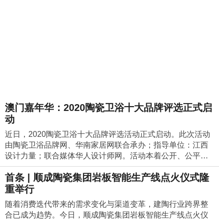
澳门嘉年华：2020陶瓷卫浴十大品牌评选正式启
动
近日，2020陶瓷卫浴十大品牌评选活动正式启动。此次活动
由陶瓷卫浴品牌网、华南家居网联合承办；指导单位：江西
设计力量；联合媒体华人设计师网。活动本着公开、公平、
自愿的原则进行，得到了行业资深人士及众多主流媒体的大
首条 | 顺成陶瓷集团岩板智能生产线点火仪式隆
力支持。网络投票已在进行中！往届回顾:2017陶瓷卫浴十大
品牌颁奖典礼在佛山中欧国际会议中心隆重举行。活动改变
重举行
以往的常规颁奖模式，获奖品牌作为主角，品牌代表都是一
随着消费迭代带来的需求变化与渠道变革，建陶行业跨界整
一上台领奖并发表感言；场外设有媒体专访区，为每个获奖
合已成为趋势。今日，顺成陶瓷集团岩板智能生产线点火仪