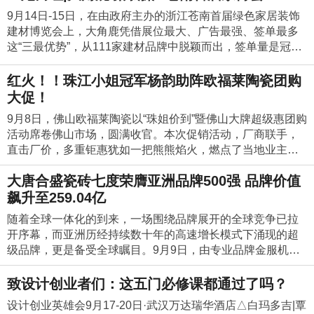
突围之道。前三次会议构建了卡米亚瓷砖2019年的发展脉
成为当地“瓷砖之王”。
界交流！以此为起点，重构创意源，开启“2019设计星日本创
00mm“光”系列产品展示800X2600mm“秀”系列产品展示总有
下国内外高端装修的流行趋势。此次，顺成引进意大利萨克
没到六点，现场就座无空虚，业界知名人士、合作伙伴、客
9月14日-15日，在由政府主办的浙江苍南首届绿色家居装饰
络，承前启后并层层递进。本次大会，面对日益萧条的终端
意源之旅”！ 参与本次活动的主要嘉宾有：广州美术学院工艺
一段声音镌刻岁月美好，总有一些文化积淀时代蕴椟，总有
米无限长连续成型大板岩板智能产线是顺成发展史上的又一
户、企业员工等共计600余人到场，共襄盛会。▲广东顺成陶
建材博览会上，大角鹿凭借展位最大、广告最强、签单最多
市场，卡米亚积极帮扶经销商改变原有单一的渠道结构，建
美术学院副院长/教授魏华先生、陶瓷艺术大师/佛山市工艺美
一部匠作值得传世收藏，总有一种瓷砖不负韶华绽放，大唐
里程碑，也是建陶行业的标杆之作，领时代之先。相信，随
瓷集团董事长梁有福（左二）广东顺成陶瓷集团总裁梁德云
这“三最优势”，从111家建材品牌中脱颖而出，签单量是冠
立健全设计师渠道、泥瓦工渠道、单体工程渠道等立体营销
术学会会长封伟民先生，石湾陶艺学会会长青年陶艺家赵淋
合盛瓷砖以“国潮”之名，致敬国粹、经典、时尚、潮流。本次
着顺成岩板智能产线的投产，建陶企业将生产出和国外进口
（右二）顺辉瓷砖营销总经理彭长华（右一）广东顺成陶瓷
珠、金丝玉玛、昊博等其他瓷砖品牌总和的3倍。浙江苍南首
渠道。同时，会议中以“大同”、“朔州”、“哈尔滨”等地经销商
先生，美术家协会会员、青年陶艺家周小星先生，石湾陶艺
新品品鉴会上，N°39“锦、秀、星、光”四大系列产品：18款9
岩板相媲美，甚至优于国外进口岩板的高性价比岩板产品，
集团总裁助理张海军（左一）芳芳建材创始人俞元芳（左
届家博会满城都是大角鹿一只磨树的鹿无论走到哪都是主
红火！！珠江小姐冠军杨韵助阵欧福莱陶瓷团购
在泥水工渠道所取得的成就以及对“郑州”、“深圳”、“福州”等
学会秘书长史鑫先生，设计星执行主席/新中源陶瓷营销总经
00X1800mm、10款800x2600mm、40款600x1200mm、17
开启顺成陶瓷集团的跨界之路。 以质造，助力美好生活2019
三）▲晚宴现场晚宴伊始，芳芳建材创始人俞元芳女士首先
场，大角鹿继续以领导者的姿态闪亮登场浙江苍南首届家博
大促！
地经销商的设计师渠道的深度拓展，徐闻、秦皇岛、如皋等
理陈勤显先生，设计星执行委员会主任、新中源陶瓷品牌管
款900x900mm等新品齐齐亮相。新品创意设计上糅合北纬3
年，是建陶挑战与机遇并存的一年，也是顺成陶瓷集团深度
发表了讲话。俞元芳感谢大家在公司创立30周年来，一直关
会。视频链接：https://v.qq.com/x/page/w0929kkuo0l.html满
地单体工程运作为实际案例，现场为还处于单一渠道运作的
理中心总经理郭浩先生，广州设计周品牌总监李尹婷女士，2
9°线上的自然风光、人文建筑等精髓和传统文化元素，通过
9月8日，佛山欧福莱陶瓷以“珠姐价到”暨佛山大牌超级惠团购
变革的一年。顺成岩板智能生产线的点火，为顺成乃至陶瓷
心和支持的领导、客户、供应商和社会各界朋友；以及多年
城尽是大角鹿万人见证大角鹿超耐磨重磨之下毫无磨花瓷砖
经销商展开手把手的操作指导。陶瓷行业如今还存在一种现
019设计星12强选手以及国内近50家媒体亲临现场。前瞻未
纹理色彩的表达、多元化的铺贴效果向世界传递出国潮瓷砖
活动席卷佛山市场，圆满收官。本次促销活动，厂商联手，
冲破行业壁垒，实现跨界整合，深入开拓大家居市场创建无
不懈努力、并做出卓越贡献的各位同事们！俞元芳女士给大
好不好，磨磨就知道！大角鹿品质过硬不怕挑战，所到之处
象便是厂家并不实际了解经销商的需求，而是一味地催促经
来的设计与艺术将引领世界作为“设计星”联合主办方之一，新
的东方美学观念，“国际范、艺术范、经典范、时尚范”精彩绽
直击厂价，多重钜惠犹如一把熊熊焰火，燃点了当地业主们
限新机。下一步，顺成将依据市场导向，立足现有陶瓷产业
家回顾了三十年来公司的成长与蜕变，用“规范、专业、创
必然刮起一股“超耐磨”热潮，不管参赛选手如何使尽浑身解数
销商压库存，拼业绩。但是卡米亚却反其道而行之，脚踏实
中源陶瓷发起“设计星「对话」岭南民间艺术”到底是出于什么
放！国风元素瓷砖水刀造型嘉宾朋友纷纷为心仪瓷砖点赞
的购砖激情，重量级巨星——珠江小姐杨韵盛情出席，助力
基础，借助顺成21年陶瓷质造科技和世界先进的岩板智能生
新、共赢”这八个字来表达芳芳建材一直以来奋勇前行的经营
用钢刷摩擦大角鹿超耐磨大理石瓷砖，然而大角鹿都在“重磨
地深耕终端市场，积极听取来自终端的声音。本次私董会
样的前瞻考虑？“未来，的设计与艺术将引领世界。”设计星执
大唐合盛瓷砖七度荣膺亚洲品牌500强 品牌价值
《步步高升》 地面用砖：DGL1262828 、DGL126283
活动火爆开展，成交喜人！活动当日，欧福莱陶瓷总部门前
产系统，不断研发推出岩板新品。相信，顺成将孕育出建陶
理念，并表示将继续在产品质量上严格把关，为行业和市场
之下，毫无磨损”，让浙江苍南的消费者共同见证了每一片大
上，卡米亚经销商从产品开发、产品质量、开单发货、品牌
行主席/新中源陶瓷营销总经理陈勤显先生道出了对未来趋势
2 《国色天香》 地面用砖：DGL1262826、DGL1262836、
掌声雷动，欢呼雀跃，来自佛山多地的过百名业主朋友乘坐
飙升至259.04亿
升级路上跨界整合的又一个辉煌，成为引领国内外市场的新
保驾护航。▲芳芳建材创始人俞元芳致辞接着是广东顺成陶
角鹿超耐磨大理石瓷砖耐磨度是普通瓷砖的3倍。视频链接：
推广、渠道建设、工程运作、泥瓦工渠道运作、广告投放、
的展望，也指出了必须进行探寻与深挖的方向。设计星执行
DGL1262837《瑞鹤呈祥》 墙面用砖：DGL0906839 DGL09
大巴先后如约而至，八千平方的欧福莱陶瓷总部展厅瞬间人
潮流！让智造，推动陶瓷产业升级。让质造，助力实现人们
瓷集团总裁梁德云致辞，梁总表示“热烈祝贺了芳芳建材30周
https://v.qq.com/x/page/e0929ujfj9i.html大角鹿全国超耐磨万
随着全球一体化的到来，一场围绕品牌展开的全球竞争已拉
终端培训等维度对总部下一阶段提出的工作建设性意见全部
主席/新中源陶瓷营销总经理陈勤显先生致辞“设计，能点亮生
06851更多精彩现场现场嘉宾纷纷打造专属自己的“国潮好
潮涌动、热闹非凡，业主们高涨的热情也正式拉开了本次团
对美好生活的向往。顺成接下来会推出什么样的产品?满足大
年庆典的成功举办，三十年来所取得的成绩十分难得，芳芳
人PK大赛第366场苍南站大角鹿一炮而红经销商感谢总部帮
开序幕，而亚洲历经持续数十年的高速增长模式下涌现的超
被卡米亚一一记录在案，并立马着手解决问题，迎来了经销
活与艺术的灵魂。年轻一代消费者的审美会逐渐向艺术倾
物”国潮、文创取材于浓厚的传统元素，在时代潮流的调剂
购活动的序幕。欧福莱总部的工作人员早早地在门口欢迎，
家居市场对美和整体空间效果的新追求？区别传统瓷砖在产
建材坚守品质、诚信经营、科技创新、严谨的匠心态度和企
扶大角鹿超耐磨形象深入人心，活动现场引发抢购热潮值得
级品牌，更是备受全球瞩目。9月9日，由专业品牌金服机构
商的一致好评。正如卡米亚总经理李丹锋在致辞中所说
斜，设计和艺术在未来会成为第三条产业链，民间艺术将是
下，跨界文创、国潮好物也应运而生。本次活动上，N°39与
用热情的服务感染着每一位前来参加这次活动的业主朋友
品展示上带来什么新惊喜？未来的产品运营和品牌势能上将
业文化，祝福芳芳建材未来拥抱更好的发展”。▲广东顺成陶
一提的是，这是浙江苍南首次举办家博会，由于缺乏这方面
Asiabrand发起，并联合品牌联盟、亚洲经济发展协会、一带
的：“卡米亚经销商需要保持恒久的学习与开拓创新的精神，
一个无限的宝藏。我们希望‘设计星’的设计力量，能为民间艺
传统古典元素“花、鱼、鹤”相碰撞，将独特的国风艺术创意运
们，现场红地毯、欢迎牌、定制宣传板等氛围布置和真诚的
有卓越的突破？顺成将为大家一一揭晓，请拭目以待！
瓷集团总裁梁德云致辞诸位大咖致辞后进行的聘请环节上，
的经验，大角鹿超耐磨大理石瓷砖苍南店总经理陈美应起初
一路总商会、《环球时报》社、印度工业协会、东盟-工商总
要不忘初心，继续前行。此次研讨会我们要直面问题，谈公
致设计创业者们：这五门必修课都通过了吗？
术焕发新生机贡献一份力量。”陈勤显先生说。而谈到对本次
用到瓷砖造型中，诠释传统文化的跨界与创新；更有旗袍
接待服务，让远道而来的业主们沉浸在欢乐的购物气氛中，
俞元芳女士聘请了潘霞平女士为芳芳建材金鑫大厦营销中心
心里没底担心做不好，直到总部帮扶团队从策划到执行手把
会和澳门工商联会共同主办的“第14届亚洲品牌盛典”在深圳三
司、谈自己、谈对手、谈行业，感悟和反省经营中遇到的问
创意源之旅的期望，陈勤显先生表示，“通过‘日本创意源之
秀、京剧脸谱DIY、油纸伞扇子涂鸦、花样剪纸折纸……多种
阵阵的尖叫声和欢呼声不停在总部展厅里回响，热闹非凡！
设计创业英雄会9月17-20日·武汉万达瑞华酒店△白玛多吉|覃
营销总经理，愿与其一起为芳芳建材事业长期发展共同努
手教她并取得骄人成绩在当地一炮而红后，陈总激动地表示
诺智慧大厦隆重开幕。大唐合盛瓷砖品牌市场中心总经理符
题，求同存异、畅所欲言、凝聚共识、谋求破局，共同探讨