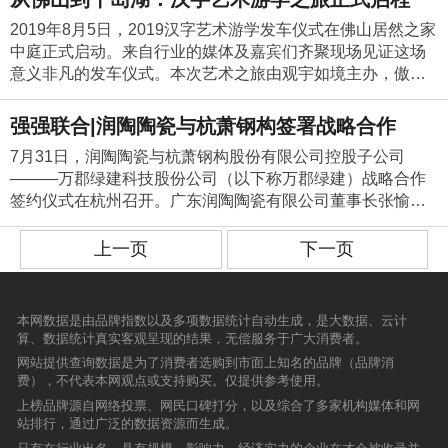
战略，并指出要将卡米亚品牌打造成为一个瓷抛砖领军品
业协会、广东陶瓷协会和佛山市陶瓷行业协会。7月30日朱伟
已经使用大角鹿超耐磨大理石瓷砖，新增专卖店128家。此
持人：品牌可以为民间艺术提供多大维度的支持呢？设计星
效地吸引他们选择润陶陶瓷。深入挖掘年轻精英一代的消费
夯实品牌基础。2019年，金丝玉玛品牌战略再升级，国内海
师：邓斌人才管理，这是当前青年设计公司最大的困惑。众
手，共同在马来西亚原产区硬件基础上打造成新型生产基
场 N°39300X900mm产品的多元化铺贴效果，突破传统
牌、设计师喜爱及80、90人群喜欢的东方美学品牌；2019年
市长召集佛山企业家代表座谈，根据《佛山日报》的报道，
次，大角鹿成立行业首个“瓷砖大学”的目的是为了帮助经销商
2019年8月5日，2019汉字艺术游学发车仪式在佛山居然之家
执行主席/新中源陶瓷营销总经理陈勤显陈勤显：企业需要向
特点和个性化元素，并将这些个性化元素与企业的营销密切
外市场两手抓，开启金丝玉玛下一个十年的新征程！孔绮薇
所周知，华为管理，世界一流。这次我们非常荣幸地邀请到
地，向全球市场推出主流趋势瓷砖产品。欧文莱等品牌与马
规格瓷砖所带来的审美疲劳，且300X900mm的产品拥有高性
4月2日在长沙，确定了卡米亚以瓷抛砖为核心产品，以品牌
朱市长明确强调“要将展会持续办下去，并且办得越来越好”，
解决拓客难题，与经销商一同成长，协助经销商成为当地市
中庭正式启动。来自行业的媒体及嘉宾们齐聚现场见证这场
横向发展，即发展更多跟家居生活有关的产品。我们一直在
融合，这是润陶陶瓷的成功之道。正亦如此润陶陶瓷才能拥
透露，金丝玉玛接下来将针对欧洲、东南亚、中东三大区域
了前华为的管理战略师，分享他到底如何管理着几十万大
来西亚高端国际品牌MML结成合作共同体8月9日，由广东欧
比价的价格优势，获得广大消费者的认同和青睐，并引来抢
转型为突破的新发展战略；2019年7月18日在佛山提出“聚焦
所以政府是非常支持展会活动的。针对前两届展会大家提出
场的瓷砖之王。瓷砖好不好，磨磨就知道！全国各地掀起超
意义非凡的发车仪式。本次艺术之旅由观宇如境主办，傲特
努力，甚至希望做一个有特色的全场景的陶瓷产品，但单靠
有强大的主流消费群体市场，才能在营销市场上处于领前之
精准布局，从丰富经销体系、构建多元化渠道合作体系、建
军！本次，他将就设计公司的管理、创新进行专业的赋能分
文莱陶瓷有限公司、佛山市缪斯陶瓷有限公司、广东多慕建
购热潮！5、N°39全球上市、势头强劲自去年9月，大唐合盛
重点，产品突围”的战略思想，从产品开发到店面建设、从品
撤展时间不够，明年多安排一天撤展时间，撤展就不用太紧
耐磨“热潮”2019年上半年，大角鹿全国超耐磨万人PK大赛共
影视承办，战略媒体华人设计师网,全程媒体支持华南家居网,
我们的努力是不够的，需要有更多有想法的民间艺术家与我
地！
立非传统专卖店等多层面发力，依托自身品牌实力与国内外
享。邓斌，前华为区企业规划咨询总监。九三学社社员，持
材有限公司、马来西亚MML品牌联合主办的海外投资合作项
瓷砖N°39全球上市，携手IDF“走近大师”，走进台湾设计美学
牌推广到设计营销，从渠道拓展到终端帮扶，全方位聚焦“瓷
张。布展方面，也和场馆方争取多一点时间，不需要大家加
举办330场，共发奖金198万元，每场参与及观摩见证200人
协会支持江西设计力量。本次活动现场见证的嘉宾分别有：
们合作。未来的新中源，希望与更多的大师、青年设计师碰
顶尖团队合作，深化金丝玉玛品牌形象，加速推进品牌国际
强强联合|润陶陶瓷与杭萧钢构签署战略合作
续十余年跟踪研究新经济企业的增长逻辑。曾任职华为公司1
目新闻发布会暨签约仪式在佛山希尔顿酒店隆重举行。欧文
之旅，与两岸的尖端设计师探讨N°39的奥秘，领略其融合中
抛砖”。卡米亚瓷砖厂商之间凝心聚力，共同推进卡米亚品牌
班赶工。 李新良概括了办展思路，总结为四句话：专业立
以上，超10万人现场见证了大角鹿的超耐磨，3千多万人次通
观宇如镜营销总监黄桂林、观宇如镜设计总监潘忠义、观宇
撞，生发出新的合作。我们也愿意为利用设计星的平台，为
化进程。此外，金丝玉玛将整合优势资源，以海外国际展
1年，华为企业咨询业务主要开创者之一，先后担任多家中大
莱携手缪斯、多慕与马来西亚合成集团旗下MML品牌共同投
西元素的惊艳之美，自此N°39深受设计师们的推荐与喜爱！
7月31日，润陶陶瓷与杭萧钢构股份有限公司控股子公司
在店面建设、产品开发、渠道拓展及品牌传播等各项工作有
展、精准服务、拓宽渠道，做全球买卖。 专业立展，展会必
过视频直播观看赛事。（视频链接：https://v.qq.com/x/page/t
如镜开发总监曾球、观宇如镜执行总监梁芷铭、华人设计师
佛山陶瓷等传统文化做广告和推广。设计星「对话」岭南民
览、海外采购团、海外游学项目等多种方式积极“走出
型企业董事长管理顾问。课程四《高级住宅与色彩研究》导
资合作，实现强强联手，在马来西亚MML原产区硬件基础上
6、广州建博会N°39惊艳亮相 客户抢先购300x900mm产品空
———万郡绿建科技股份公司（以下称万郡绿建）战略合作
序进行。如今回过头来看，这些承诺以及战略均已一一落
须有它的核心价值，这就是专业展会的根本，展会应该汇聚
09115ly7ho.html）8月8日上午，大角鹿佛山总部举办的超耐
网主编焉莫等。到场的媒体有：华人设计师网、华南家居
间艺术论坛嘉宾合影解读创意源之旅一场思维再造即刻出
去”。 在随后的座谈环节中，金丝玉玛品牌国际战略合作部总
师：戴昆经营一个好的设计公司，专业能力是最不可或缺的
重力打造新型的生产基地的合作协议顺利签订。广东欧文莱
间展示商机无限，精彩不断！广州建博会上，N°39 300X900
签约仪式在杭州召开。广东润陶陶瓷有限公司董事长张愉女
地。天时、地利、人和不败神话的三要素天时、地利、人和
展示最新产品、最强的技术、最好的设计，把参展企业的品
磨PK大赛，近500人参赛，见证大角鹿“重磨之下，毫无划
网、陶瓷品牌网、卫浴新闻、今日设计、制造联盟等。 （仪
发“设计的本质是解决问题，我们要考量的是如何产出有价值
经理孔绮薇针对大家最关注的问题与到场媒体朋友们进行了
模块。色彩是空间设计中首要的视觉语言，每个色彩决策背
陶瓷有限公司董事长梁伟鸿、佛山市缪斯陶瓷有限公司CEO
mm的新品惊艳亮相，它以个性设计、多样纹理和独特的风
士，销售部黄生辉，市场部蔡建烺为首的高管团队与杭萧钢
是不败神话的三大要素，而其中人和最为难得。卡米亚由于
牌实力呈现出来。明年展会还打造主题馆，比如4号馆就规划
痕”的硬实力。百位媒体人共同见证大角鹿，超耐磨、持久
式现场）（观宇如镜营销总监黄桂林）观宇如镜营销总监黄
的东西。”带着对人的关注、对设计与创新的思考，“日本创意
精彩的互动问答。初心不改，携梦前行，我们以无畏的精神
后都离不开心理学、行为学、社会学等学科知识的综合应
何勇、广东多慕建材有限公司董事伍源铎、马来西亚MML公
情，为观众展示2019年最新潮的家居生活方式，受到广大消
构、万郡绿建副总裁何贤德为首的高管团队参加了本次会
厂商之间统一了思想，凝聚了共识，认识了差距，找准了方
为岩板和定制家居馆，而且针对现在新型材料的出现，比如
新！大角鹿，超耐磨！钢刷、机器都磨不花，经现场协商，
上一页
下一页
桂林现场表示，本次自驾游学之旅非常的有意义。汉字艺术
源之旅”将如何展开？设计星执行委员会主任/新中源陶瓷品牌
拥抱世界拥抱未来，希冀让这个世界因金丝玉玛更加美好！
用。这次邀请“色彩权威专家”戴昆，针对实用、美观、经济的
司COO杨铁铮、CNA董事长苏伟涛签订战略合作协议，宣告
费者的喜爱，吸引到众多专业买家、设计师纷纷到展馆咨
议。张董事长在万郡绿建领导陪同下参观杭萧钢构展厅万郡
向，并共同在反思中感悟，在变革中创新，齐心协力迎接严
发泡陶瓷，展会在装备领域要打造发泡陶瓷主题馆，把展会
前六名选手开心平分大奖。大角鹿引领现代轻奢风全新总部
团队在浙江千岛湖有一个三千方的教学基地，8月8日正式开
管理中心总经理郭浩先生，为在座的嘉宾推介了即将开启
设计理念，从设计作品着手，进行实景案例讲授、诊断、咨
实现强强联手，开启全球布局进攻。据介绍，即将投入建设
询，更有不少有志之士与大唐合盛瓷砖建立合作关系！说了
绿建成立于2018年，依托杭萧钢构的持续创新力，坚持执着
峻的挑战，这才创造了卡米亚今日的成就。
专业价值不断的体现和呈现出来。 精准服务，要找出每一位
展厅惊艳亮相大角鹿全新总部剪彩仪式。全新总部展厅惊艳
放，8月6日将举行汉字艺术研讨会。这次观宇如镜软装和文
的“日本创意源之旅”的路线亮点。设计星执行委员会主任/新
询、分享、互动，问题导向、交互式研习等方面进行深入授
的生产基地将生产主流趋势瓷砖产品，辐射全球市场，为品
那么多可能大家还心有疑虑小唐接下来为大家曝光部分大唐
深耕的精神，致力于将“互联网+绿色建筑”事业推向全球，实
参展企业和采购商数据，精准发力，不做无用之功，只做
亮相，迎来首批嘉宾。大角鹿全新总部展厅主打现代轻奢风
创品牌创始团队一起过去参加他们的活动和学习班，希望通
中源陶瓷品牌管理中心总经理郭浩先生据介绍，本次“2019设
本网数据是由品牌指数以及多项数据统计自动生成，是大数据、云计
课。课程五《未来住宅产业研发》导师：刘威同时，本次创
牌的深度国际化和拓展市场空间走出新型的发展道路。并通
合盛瓷砖的内部群“谍照”揭秘N°39 300X900mm产品大卖的
现“绿色建筑集成服务于全人类”的伟大愿景。万郡绿建凭借自
实，绝不玩虚的。展会准备一个客户一个客户的去链接。展
格，在产品陈列、空间表现、软装搭配等方面颇为讲究，在
过这次汉字艺术游学活动将我们团队更好的宣传出去，与当
计星日本创意源之旅”为期九天八夜，足迹跨越东京、京都、
算、数据统计真实客观呈现的结果，无偿服务于广大消费者。
业英雄会，还会针对整个住宅的精细化进行深度体验。我们
过四大品牌的合作，发挥各大品牌在生产、营销、技术、品
真相总部设计部与经销商：总部销售部和生产部：总部市场
身强大的专业能力、系统化的集成服务能力，利用互联网、
会是持续的，每年努力一点，潭洲双展一定会成为世界级展
产品、设计等方面展现出耳目一新的现代感。大角鹿董事长
地的设计团队展开更深入的交流，互相促进，共同进步。汉
大阪、濑户内海群岛，聚焦日本最热门的设计话题“现代建
网站提供查询数据是为了消费者选购到市面上知名的品牌（品牌消
将会前往，“住宅精装系统设计圣手”刘威，在武汉的“6000方
牌影响力等方面经验优势，结成国际共同体，推动海外扩张
部与经销商：大唐合盛全国导购群： N°39300X900mm
物联网、虚拟现实结合等手段，整合线上线下各类资源，集
会，这是毫无疑问的。 拓宽渠道，首先是继续发力传统渠
南顺芝接受媒体群访因为更懂消费者，大角鹿2019年上半年
字艺术团队主要目的是把汉字这门学科应用到产业之中，我
筑”和“场景零售”，行程包括：中日青年设计师对话、学习新
费），不代表本网观点或支持购买。仅提供参考使用。
住宅精细化研发中心”，在那里大家会看到未来的住宅会像做
的步伐；建立中外管理合作团队，吸引全球精尖人才资源，
产品能够大卖，绝非偶然！其更得益于产品整体性的推广、
成服务于绿色建筑产业生态圈内部品、建材、房产、建筑、
道，如经销商渠道、设计师渠道、装修渠道、地产渠道，努
交出了一份亮丽的成绩单：全国市场销量同比增长53%，其
们选择了软装和文创两种产业，因为佛山是建材生产基地，
零售下的VMD体系、深度考察日本最热门的商业综合体、参
上榜品牌源自网络投票、网民口碑打分，以及综合了多家机构媒体和网
产品、做汽车一样实现。刘威，妙物（）建筑装饰集团创始
形成研、创、产、销一体化组织，为市场提供优质高效的全
包装、营销、渠道等系统性的执行与落地！当然更离不开广
装饰等伙伴，一同开创美好和谐的绿色建筑新时代。交流会
力把这些渠道做实，不断整合更多的渠道和资源，把原来传
中温州市场增长600%；成功新签约128位合作伙伴；全国已
站排行，通过广泛的数据资源而生成。
很多产业都有可能用到软装，我们做的是艺术设计的软装孵
访20+日本一众大师经典的现代主义建筑、文化古都日本人文
人、艺术总监。拥有近20年丰富的室内设计、家居设计、陈
球化服务。马来西亚MML公司COO杨铁铮表示：“MML与欧
大消费者的喜爱与青睐！ N°39300X900mm产品卖疯成功
上，双方公司畅所欲言，增进了解作为建陶行业实力品牌，
统的渠道做实的基础上，探索新型渠道，定制家居渠道、装
有13000个家庭使用大角鹿超耐磨大理石瓷砖……大角鹿董
化。 观宇如镜运营总监龙潭观宇如镜运营总监龙潭现场讲
体验，濑户内海艺术祭等。“2019设计星日本创意源之旅”线