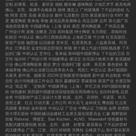
段，单打独斗不及合作共赢俗话说：众人拾柴火焰高。在当
定制
好莱客、欧派、索菲亚
领航
蝶依斓
盛锋陶瓷
大地艺术节
家具电商
佛山、东莞、南康不合格家具
丽维
潘忠义
广州玻璃展
了不起的瓷砖
九
今发展形势下，单打独斗的发展方式已然势单力薄，合作共
牧
阿里
宏胜
高德
家居企业
滕州
弘亚数控
启功
家居家装行业
KMY
雅
赢更能产生势能，互相成就。一直以来，欧文莱致力于“做有
度
雅度陶瓷
客来福·革物
家居品质发展峰会
高定品牌
志邦
第七届广东
高端附加值的品牌，输出优质高端产品，满足全球发达地区
省政府质量奖
中国建博会（上海
瓷砖
慕思
潭州陶瓷展、广州高定展、
对个性化产品的需求”，而高度一致的价值观，令四家品牌一
广州设计周
派雅
法狮龙
卫浴
高特集团
绅士陶瓷
东方雨虹，群核科技
欧路莎
中绿认证
佛山市江西南昌商会
上海厨卫展
竹少侠
红安高新区、
拍即合。广东欧文莱陶瓷有限公司董事长梁伟鸿、佛山市缪
家居产业链
施恩德
以旧换新
里米尼、红星美凯龙、八益家具城、民营
斯陶瓷有限公司CEO何勇、广东多慕建材有限公司董事伍源
房企
兰博基尼
金龙恒新总部项目
柜猫
第十届上汽设计国际挑战赛
了不
铎、马来西亚MML公司COO杨铁铮、CNA董事长苏伟涛进行
起的门窗
中材认证
芝华仕，客来福
第49届中国家博会
了不起的卫浴
百
开香槟仪式，预祝此次海外合作项目圆满成功。众所周知，
艾特
瑞尔特
广州设计周
中国建博会
便洁宝
住宅设计效果大赛
家居建材
近年在国内市场势头愈发强劲的欧文莱，已经有20年海外市
行业
佛山潭洲陶瓷展
惠达
梦洁
佳德利门窗
金牌、美尼美
素色瓷砖
客
来福革物
佛山市企业家日品质革命大会、周其仁
中定认证
第47届国际
场开拓经验，具备丰富的国际营销经验和产品研发能力，拥
名家具
新中源、靓家居
2023年定制家居市场规模
新中源
科达制造
中国
有全球化的市场网络；MML作为合成统一集团旗下子公司，
忠旺
设计河南建设工作会议
我乐
蒙娜丽莎
零碳瓷砖
家居产业
全屋定制
是马来西亚三大瓷砖生产商之一；而其余两个合作品牌，缪
科达
“高定系”、“定制系”
中国家博会（上海）
华艺卫浴
KMY国际轻奢瓷
斯专注于在商业空间瓷砖细分市场；多慕则专注于服务欧美
砖
绿色建材
第四届中国建筑供应链创新应用高峰论坛
创尔特厨电
品质
金奖
中国新材产业工业设计大赛
欧派、志邦、百得胜、卡诺亚、科凡
国际高端市场需求。中方品牌欧文莱、缪斯、多慕与马来西
居然之家、红点
行动方案
上市公司
科大讯飞
金科状元
鹰创园
红点奖
亚方品牌MML具有非常匹配的品牌高度，项目合作将更能互
高级哑
素色砖
金科瓷砖
中涂认证
广交会
中陶认证
万格丽
金牌
碧虎防
补优势资源。欧文莱、缪斯、多慕、MML以一致的市场战略
滑大理石瓷砖
中国机械冶金建材工会第五届全国委员会
仁豪
顺辉瓷砖
方向，积极把握国际市场发展的机遇期，希望通过国际合作
岩板
Rational、博德宝、Bax Küchen、ALNO、Warendorf
绿色建材与
结成利益共同体，打造出四面合力的独特竞争优势，取得全
装配式建筑展招展
欧派、志邦、金牌、好莱客
家居展会
了不起的管材
武汉建博会
广东、江浙、四川
经销商
升降柱
云峰莫干山
第47届名家具
球化市场成果。释放厂区产能，为国内发展提供充沛动力黄
联动科技
全友
索菲亚、红星美凯龙
摩力克
专委会、科达制造
索菲亚、