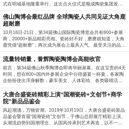
品牌做深度采访；活动取消常规的晚宴，将晚宴费用折现，
式在明城基地隆重举行。这次点火仪式是顺成陶瓷集团发展
以获奖品牌的名义捐赠给自闭症孩子的治疗教室一间。4月2
历程中的一大盛事，预示着顺成向成为“世界领先的建陶集
日又刚好是第十届联合国关爱自闭症日，也使得这一举动更
佛山陶博会最红品牌 全球陶瓷人共同见证大角鹿
团”又迈出成功的一大步。顺成陶瓷集团董事长梁有福、总裁
有意义；活动的获奖奖杯，全部采用南风古灶龙窑柴烧，每
梁德云、副总裁程达光、董事长助理兼采购总监梁惠仪、执
超耐磨
个奖杯都是独一无二的艺术品，极具收藏价值。2018陶瓷卫
行董事梁德铖、明城基地生产总经理刘建新、董事长助理兼
浴十大品牌颁奖典礼在G20峰会会场，杭州国际博览中心隆
10月18日-21日，第34届佛山国际陶瓷博览会共有800+参展
行政总经理霍建荣、三洲基地生产总经理霍德炽、三洲基地
重举办。活动组委会特意安排了参会嘉宾走进世界名企阿里
商，20000+新品精彩亮相。瓷砖好不好，磨磨就知道，大角
副总经理霍树勋、董事长助理葛藤生、董事长助理张海军、
巴巴进行学习与交流，零距离感受了阿里创新文化与自由开
鹿凭借“超耐磨”，再次成为展会上最具人气、最受关注的品
董事长助理黄河、顺辉岩板总经理梁荣群、明城基地烧成部
放的办公空间，了解了阿里巴巴在企业文化和管理方式的创
牌。大角鹿展位人气爆满大角鹿董事长南顺芝与陶瓷工业协
经理莫衍永，以及顺成陶瓷集团总部、明城基地、三洲基地
新举措。2019陶瓷卫浴十大品牌颁奖典礼在广州白云国际会
会副理事长兼秘书长侯文全（中）在大角鹿展位合影。大角
流量转销量，誉辉陶瓷陶博会高能收官
各管理层代表出席了此次点火仪式，共同见证这一历史性时
中心隆重举办。参会嘉宾走访国内地产龙头企业碧桂园总部
鹿超耐磨，慕名而来的外国友人。行业专家高度评价：大角
刻。 顺成陶瓷集团执行董事梁德铖在点火仪式上致辞。梁总
前言：第34届佛山秋季陶博会即将华丽谢幕。在这宝贵的4天
以及碧桂园旗下互联网家装品牌橙家，零距离感受了碧桂园
鹿超耐磨大理石瓷砖引领全球瓷砖革命，如同华为引领全球5
讲到，顺成陶瓷集团作为大型建陶集团，率先引进首条意大
时间，想在800+国内外参展企业中分得盛宴一杯羹，各家陶
的创新文化，了解了碧桂园在企业文化和管理方式的创新举
G革命。超人气体验！全球陶瓷人共同见证7场超耐磨万人PK
利萨克米无限长连续成型大板岩板智能产线，能成功打造出
企纷纷使出浑身解数，豪车美女、人体彩绘、各类吸睛活动
措。2020陶瓷卫浴十大品牌颁奖典礼，我们将一起走进国际
大赛大角鹿全国超耐磨万人PK大赛佛山陶博会站第1场1、10
平板和大砖领域的行业技术标杆性产品，为顺成在该领域领
噱头十足，好一派热闹非凡景象。然而陶博会收官之际，嘉
化大都市澳门。澳门是一个国际自由港和世界旅游休闲中
月18日10：30-11：302、500多名陶瓷人参与见证并各获得1
先地位奠定了坚实基础。未来，顺成将做强做大顺成集团的
宾离场，潮水褪去，多少陶企是在裸泳，独自品尝狂欢后的
大唐合盛瓷砖精彩上演“国潮瓷砖+文创节+商学
心，世界人口密度最高的地区之一，其著名的轻工业、旅游
00元参与奖3、13名选手平分19500元奖金4、15万人通过腾
产品创新、科技创新、战略创新，打造以岩板家居、集成墙
倍加落寞，冷暖自知。回归本源，作为建陶业有实力有担当
院”新品品鉴会
业、酒店业和娱乐场使澳门长盛不衰，成为全球发达、富裕
讯、新浪、陶卫网、私伙局直播观看赛况5、广东电视台、广
板、厨房板材等空间应用为主的高端家居整体解决方案，满
的品牌，誉辉行走在引领行业健康有序发展的前端，致力用
的地区之一。组委会将活动盛况及评选结果展开全网营销，
州日报、新浪家居、腾讯家居、今日头条、陶瓷卫浴品牌
风起潮涌，万物皆潮。2019年10月19日，大唐合盛瓷砖新品
足国内外的消费升级需求。顺成陶瓷集团执行董事梁德铖致
创新精神领潮行业风尚，用亮眼的产品和成绩发声。本届陶
针对各大搜索引擎、微信公众号、百度百家号、百度小程
网、陶城报、陶瓷信息等50家专业媒体参与报道大角鹿全国
品鉴会暨首届“国潮瓷砖”文创节，于佛山总部展厅精彩上演。
辞顺成陶瓷集团总裁梁德云致辞活动现场，顺成陶瓷集团董
博会，誉辉以“我懂你”为主题，用新产品、新工艺、佳体验、
序、大众权威媒体、全网口碑平台等进行全面的宣传与报
超耐磨万人PK大赛佛山陶博会站第2场时间：10月18日15：
从潮流趋势到国潮理念、从国风传承到艺术再造，以不一样
事长梁有福、总裁梁德云、副总裁程达光、董事长助理兼采
优政策回馈新老客户。在4天时间内，公众号疯狂涨粉1236
道。国际化大都市澳门 活动的投票已经开启，消费者和经销
00-15：30地点：华夏博览城大角鹿全国超耐磨万人PK大赛