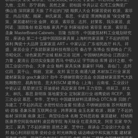
卓力提道：“目前，欧文莱已经进入企业全球布局的进攻阶
九牧、立邦、苏宁易购、居然之家、碧桂园
中具认证
石湾工业陶瓷厂
段，共同投资合作项目，这是品牌发展在市场逆势扩张路线
佛山造
深圳家居
天振
了不起的门锁
顺辉人大会
利家居瓷砖
欧派、索菲
图的重要一环，也是提升高层次的国际化服务能力的必由之
亚、尚品宅配、顾家、林氏家居、慕思、卡诺亚
潭洲陶瓷展
“保交楼”政
策、家居建材行业
金牌、欧派、索菲亚、志邦、好莱客、我乐家居、皮
路。”他解释：“在本阶段扩大优质产能，将能更好地释放出厂
阿诺、顶固集创
欧荔地板
家具产业
利家福瓷砖
索菲亚
欧派、索菲亚、
区的产能，为内市场的更大发展需求提供充沛的动力；同
圣象
MasterBrand Cabinets、百隆
当阳市，中国建筑材料工业规划研究
时，品牌对接欧美市场的高端个性化需求越来越强烈，项目
院，座谈会
第二十七届中国国际家具展
上海时尚家居展
了不起的照明
落成将为提升产品能力提供平台。”未来将从今天出发欧文
保利
陶瓷十大品牌
宜家家居
ART＋
中家认证
广东省民政厅
科凡、祥
莱、缪斯、多慕、MML海外合作项目，展现了欧文莱作为现
盛、家居企业
广东碧新家居科技有限公司
秦占学
东博会
投资峰会
广元
市昭化区、绿色家居产业城
航标卫浴
冠洲，中国钢结构协会
江西设计
代瓷砖领域的先行者，为行业发展再次身先士卒的决心。欧
力量，夏清云
启功实业集团
西马
中锁认证
字节跳动
库博
设计之都、中
文莱表示，希望成为陶瓷行业探索全球化合作模式的先行者
国工业设计协会、天津
企业
釉料
家具实体
新豪轩
玛格、喜临门、志邦
之一，通过整合全球化资源，打造出行业领先的国际合作创
亿田、莫干山、韩丽、宜家、友邦
富兰克
南通六建
木材加工行业
家居
新模式，把合作项目建成为具有国际标准的新型产销基地，
建材家装业
goa大象设计
劲牛
不锈钢管廊交流会
全国建材家居景气大跌
拓雕数控、易典智造、意大利SCM
建博会（上海）
云南省、工业设计
共同分享全球市场成果。当前国际市场风云变幻，只有主动
中瓷认证
星星便洁宝
芬迪瓷砖
高定家居
BHI
王力安防、得厨卫、好太
融入全球化主旋律，充分调动全球的优势资源，才能让企业
太、林氏、慕思
新明珠
落地窗安全
定制家居行业
雄鹰瓷砖
RCEP、第
发展得更为稳固。欧文莱等品牌在海外合作项目达成，不仅
三次会议
慕思、华帝、芝华仕
中国建筑材料流通协会
DTC东泰
贝朗
广
是战略发展的大事，更是为行业中准备进入或处于全球布局
东建工
了不起的高定
水密性铝合金窗
恒通达
不锈钢波纹板
苏州顺辉瓷
进攻阶段的品牌实现海外扩张开辟了一道重要思想出口。佛
砖·岩板
圣象乐屋
互联网企业，跨界家装
金玉名家
欧派，顾家
了不起的
板材
深圳展
南康
龙江、商贸综合体
名雕
艾特思岩板
家居建材、经销商
山市商务局：希望未来能涌现更多的优秀企业随着企业的逐
医康养空间装饰材料
凌芸商学院
海天味业
红星美凯龙、阿里
宜家
华为
步发展壮大，优秀品牌更需要走向国际市场，谋求新的发展
龙江，家具
了不起的家纺
居然之家、芝华仕、座谈会
工业设计大会
友
空间。正如佛山市商务局对外投资与经济协作科科长李苑在
邦
核心利润获现率
瓷砖企业
时光林陶瓷
碳达峰碳中和实施方案
建材家
本次发布会上所所言：“希望未来能涌现出更多的优秀企业，